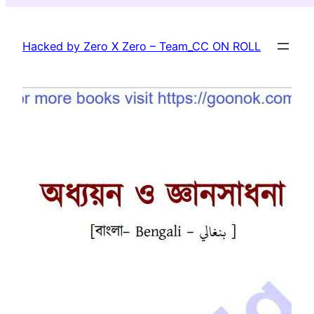
Skip
to
Hacked by Zero X Zero – Team_CC ON ROLL
content