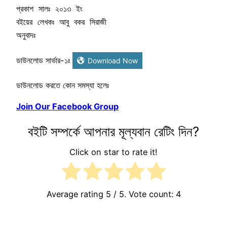
প্রকাশ সালঃ ২০১৩ ইং

বইয়ের লেখকঃ আবু বকর সিরাজী

অনুবাদঃ
ডাউনলোড সার্ভার-১ঃ
Download Now
ডাউনলোড করতে কোন সমস্যা হলেঃ
Join Our Facebook Group
বইটি সম্পর্কে আপনার মূল্যবান রেটিং দিন?
Click on star to rate it!
Average rating
5
/ 5. Vote count:
4