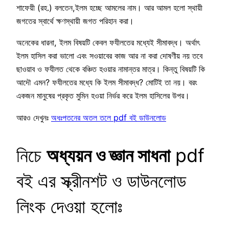
শাফেয়ী (রহ.) বলতেন,ইলম হচ্ছে আমলের নাম। আর আমল হলো স্থায়ী
জগতের স্বার্থে ক্ষণস্থায়ী জগত পরিহান করা।
অনেকের ধারনা, ইলম বিষয়টি কেবল ফযীলতের মধ্যেই সীমাবদ্ধ। অর্থাৎ
ইলম হাসিল করা ভালো এবং সওয়াবের কাজ আর না করা দোষণীয় নয় তবে
ছাওয়াব ও ফযীলত থেকে বঞ্চিত হওয়ার নামান্তর মাত্র। কিন্তু বিষয়টি কি
আদৌ এমন? ফযীলতের মধ্যে কি ইলম সীমাবদ্ধ? মোটিই তা নয়। বরং
একজন মানুষের প্রকৃত মুমিন হওয়া নির্ভর করে ইলম হাসিলের উপর।
আরও দেখুনঃ
অধঃপতনের অতল তলে pdf বই ডাউনলোড
নিচে
অধ্যয়ন ও জ্ঞান সাধনা
pdf
বই এর স্ক্রীনশট ও ডাউনলোড
লিংক দেওয়া হলোঃ