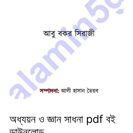
অধ্যয়ন ও জ্ঞান সাধনা pdf বই
ডাউনলোড