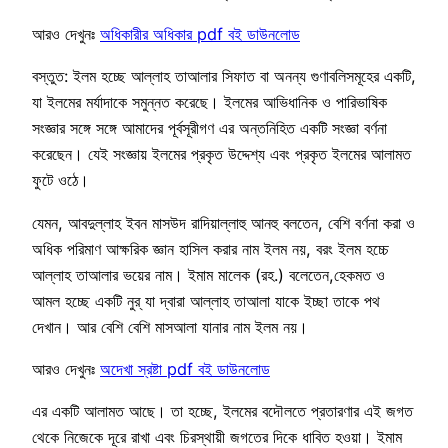
আরও দেখুনঃ
অধিকারীর অধিকার pdf বই ডাউনলোড
বস্তুত: ইলম হচ্ছে আল্লাহ তাআলার সিফাত বা অনন্য গুণাবলিসমূহের একটি,
যা ইলমের মর্যাদাকে সমুন্নত করেছে। ইলমের আভিধানিক ও পারিভাষিক
সংজ্ঞার সঙ্গে সঙ্গে আমাদের পূর্বসূরীগণ এর অন্তনিহিত একটি সংজ্ঞা বর্ণনা
করেছেন। যেই সংজ্ঞায় ইলমের প্রকৃত উদ্দেশ্য এবং প্রকৃত ইলমের আলামত
ফুটে ওঠে।
যেমন, আবদুল্লাহ ইবন মাসউদ রাদিয়াল্লাহু আনহু বলতেন, বেশি বর্ণনা করা ও
অধিক পরিমাণ আক্ষরিক জ্ঞান হাসিল করার নাম ইলম নয়, বরং ইলম হচ্চে
আল্লাহ তাআলার ভয়ের নাম। ইমাম মালেক (রহ.) বলেতেন,হেকমত ও
আমল হচ্ছে একটি নুর্ যা দ্বারা আল্লাহ তাআলা যাকে ইচ্ছা তাকে পথ
দেখান। আর বেশি বেশি মাসআলা যানার নাম ইলম নয়।
আরও দেখুনঃ
অদেখা স্রষ্টা pdf বই ডাউনলোড
এর একটি আলামত আছে। তা হচ্ছে, ইলমের বদৌলতে প্রতারণার এই জগত
থেকে নিজেকে দূরে রাখা এবং চিরস্থায়ী জগতের দিকে ধাবিত হওয়া। ইমাম