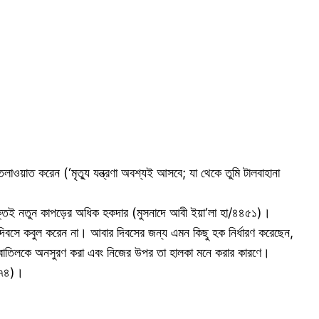
াওয়াত করেন (‘মৃত্যু যন্ত্রণা অবশ্যই আসবে; যা থেকে তুমি টালবাহানা
যক্তিই নতুন কাপড়ের অধিক হকদার (মুসনাদে আবী ইয়া‘লা হা/৪৪৫১)।
 দিবসে কবুল করেন না। আবার দিবসের জন্য এমন কিছু হক নির্ধারণ করেছেন,
ে বাতিলকে অনসুরণ করা এবং নিজের উপর তা হালকা মনে করার কারণে।
৫৫৭৪)।