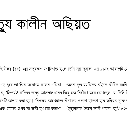
ত্যু কালীন অছিয়ত
ীক্ব (রাঃ)-এর মৃত্যুক্ষণ উপস্থিত হ’লে তিনি সূরা ক্বাফ-এর ১৯নং আয়াতটি তেল
কাপড় ধুয়ে তা দিয়ে আমাকে কাফন পরিয়ো। কেননা মৃত ব্যক্তির চাইতে জীবিত ব্
 ‘নিশ্চয়ই রাত্রির জন্য আল্লাহ এমন কিছু হক নির্ধারণ করে রেখেছেন, যা তিনি
যটি আদায় করা হয়। নিশ্চয়ই আখেরাতে মীযানের পাল্লা হালকা হবে দুনিয়ার বুক
া এবং তাদের উপর তা ভারী হওয়ার কারণে’। (মুছান্নাফ ইবনে আবী শায়বা, হা/৩