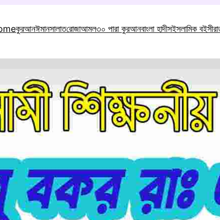
ome
কুরআন
ঈমান
সালাত
রোজা
আমল
৩০ পারা কুরআন
বাংলা হাদীস
ইসলামিক বই
সীর