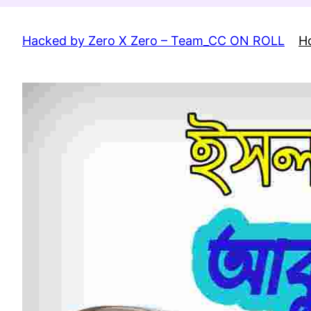
Skip
to
Hacked by Zero X Zero – Team_CC ON ROLL
H
content