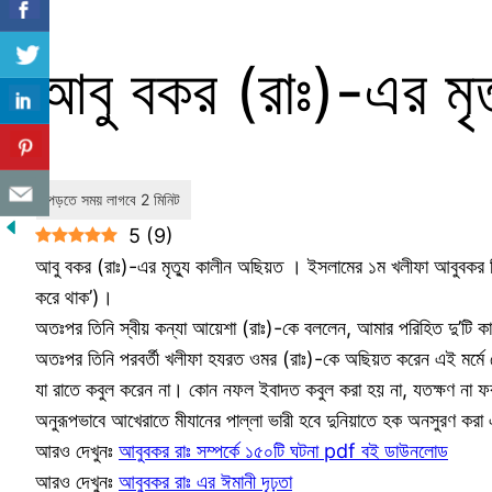
আবু বকর (রাঃ)-এর মৃ
5
(
9
)
আবু বকর (রাঃ)-এর মৃত্যু কালীন অছিয়ত । ইসলামের ১ম খলীফা আবুবকর ছিদ্দ
করে থাক’)।
অতঃপর তিনি স্বীয় কন্যা আয়েশা (রাঃ)-কে বললেন, আমার পরিহিত দু’টি 
অতঃপর তিনি পরবর্তী খলীফা হযরত ওমর (রাঃ)-কে অছিয়ত করেন এই মর্মে যে,
যা রাতে কবুল করেন না। কোন নফল ইবাদত কবুল করা হয় না, যতক্ষণ না ফর
অনুরূপভাবে আখেরাতে মীযানের পাল্লা ভারী হবে দুনিয়াতে হক অনসুরণ কর
আরও দেখুনঃ
আবুবকর রাঃ সম্পর্কে ১৫০টি ঘটনা pdf বই ডাউনলোড
আরও দেখুনঃ
আবুবকর রাঃ এর ঈমানী দৃঢ়তা