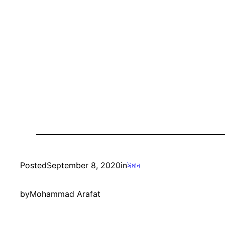
Posted
September 8, 2020
in
ঈমান
by
Mohammad Arafat