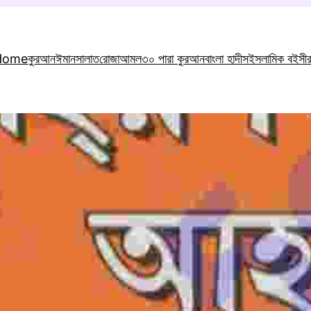
Home
কুরআন
ঈমান
সালাত
রোজা
আমল
৩০ পারা কুরআন
বাংলা হাদীস
ইসলামিক বই
সী