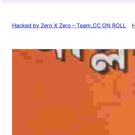
Skip
to
content
Hacked by Zero X Zero – Team_CC ON ROLL