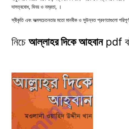
দাসত্ববোধ, বিনয় ও নম্রতা, ।
স্বীকৃতি এবং অত্মসচেতনতার মতো মানবীক ও সুউন্নত প্রবণতাগুলো পরিপূ
নিচে
আল্লাহর দিকে আহবান
pdf বই