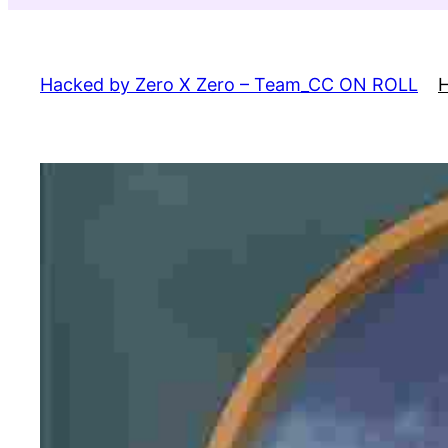
Skip
to
content
Hacked by Zero X Zero – Team_CC ON ROLL