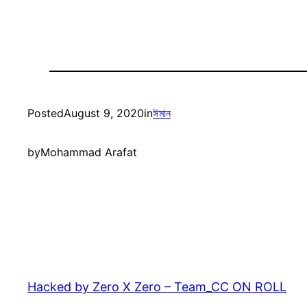
Posted
August 9, 2020
in
ঈমান
by
Mohammad Arafat
Hacked by Zero X Zero – Team_CC ON ROLL