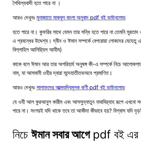
শৈথিল্যবাদী হতে পারে না ।
আরও দেখুনঃ
মুনাজাতে মাকবুল বাংলা অনুবাদ pdf বই ডাউনলোড
হতে পারে না। কুফরির সাথে যেমন তার সন্ধি হতে পারে না তেমনি মুরতাদ ও
এ প্রবন্ধের উদ্দেশ্য। দ্বীন ও ঈমান সম্পর্কে বেপরোয়া লোকদের যেহেতু
বিল্লাহিল আলিয়্যিল আযীম)
কাকে বলে ঈমান আর তার অপরিহার্য অনুষঙ্গ কী-এ সম্পর্কে নিচে আলোক
নাম, যা আসমানী ওহীর দ্বারা সন্দেহাতীতভঅবে প্রমাণিত।
আরও দেখুনঃ
সালাফদের আত্মশুদ্বিমূলক বাণী pdf বই ডাউনলোড
যে ওহী আল কুরআনুল কারীম এবং আসসুন্নাতুন নাবাবিয়্যাহ রূপে এখনো স
পারে না। সংশয়ই যদি থাকে তবে তা আকীদা কীভাবে হয়? বিশ্বাস যদি দৃ
নিচে
ঈমান সবার আগে
pdf বই এর স