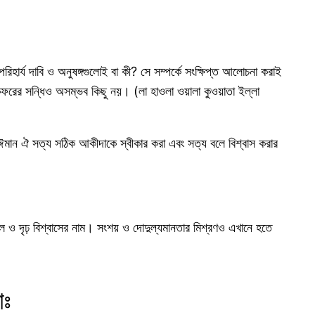
হার্য দাবি ও অনুষঙ্গগুলোই বা কী? সে সম্পর্কে সংক্ষিপ্ত আলোচনা করাই
 কুফরের সন্ধিও অসম্ভব কিছু নয়। (লা হাওলা ওয়ালা কুওয়াতা ইল্লা
মান ঐ সত্য সঠিক আকীদাকে স্বীকার করা এবং সত্য বলে বিশ্বাস করার
ল ও দৃঢ় বিশ্বাসের নাম। সংশয় ও দোদুল্যমানতার মিশ্রণও এখানে হতে
োঃ