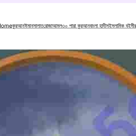
Home
কুরআন
ঈমান
সালাত
রোজা
আমল
৩০ পারা কুরআন
বাংলা হাদীস
ইসলামিক বই
সী