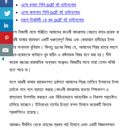
এসো ছারফ শিখি pdf বই ডাউনলোড
এসো বালাগাত শিখি pdf বই ডাউনলোড
দরসে তিরমিযী ২য় খন্ড pdf বই ডাউনলোড
দরসে নিজামী নামে পরিচিত আমাদের কাওমী মাদরাসার নেছাবে নাহব-ছারফ বা
আরবী ভাষার ব্যাকরণ একটি গুরুত্বপূর্ণ বিষয় এবং কোরআন হাদীছের ইলম
চর্চার অন্যথম বুনিয়াদ। কিন্তু দুঃখের বিষয় যে, আমাদের প্রিয় ছাত্র মহলে
নাহব-ছারফকে বর্তমানে খুব কঠিন ও কষ্টদায়ক বিষয় মনে করা হয়। দীর্ঘ
কয়েক বছরের ধারাবাহিক অধ্যয়ন সত্ত্বেও বিষয়টির সাথে তারা তেমন ঘনিষ্ঠ
হতে পারে না।
ফলে আরবী ভাষার ব্যাকরণগত দুর্বলতা আমাদের প্রিয় তালিবে ইলমদের ইলম
চর্চাকে পদে পদে ব্যাহত করছে।কাওমী মাদরাসার বরেণ্য শিক্ষকগণ এ
বাস্তবতা উপলব্ধি করছেন এবং বিভিন্নভাবে আন্তরিক ও নিরলস প্রচেষ্টাও
চালিয়ে যাচ্ছেন। ইতিমধ্যে তাদেঁর চিন্তা ফসল হিসাবে কয়েকটি কিতাব
প্রকাশিতও হয়েছে।
আমরাও দীর্ঘদিন থেকে নাহবের প্রথম পাঠ হিসাবে এমন একটি বিজ্ঞানসম্মত