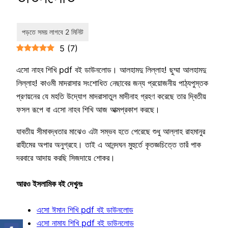
5
(
7
)
এসো নাহব শিখি pdf বই ডাউনলোড। আলহামদু লিল্লাহ! ছুম্মা আলহামদু
লিল্লাহ! কাওমী মাদরাসার সংশোধিত নেছাবের জন্য প্রয়োজনীয় পাঠ্যপুস্তক
প্রণয়নের যে মহতি উদ্যোগ মাদরাসাতুল মাদীনাহ গ্রহণ করেছে তার দ্বিতীয়
ফসল রূপে বা এসো নাহব শিখি আজ আত্মপ্রকাশ করছে।
যাবতীয় সীমাবদ্ধতার মাঝেও এটা সম্ভব হতে পেরেছে শুধু আল্লাহ রাহমানুর
রাহীমের অপার অনুগ্রহে। তাই এ আনন্দঘন মুহুর্তে কৃতজ্ঞচিত্তে তারঁ পাক
দরবারে আদায় করছি সিজদায়ে শোকর।
আরও ইসলামিক বই দেখুনঃ
এসো ঈমান শিখি pdf বই ডাউনলোড
এসো নামায শিখি pdf বই ডাউনলোড