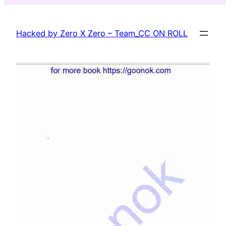
Skip
to
Hacked by Zero X Zero – Team_CC ON ROLL
content