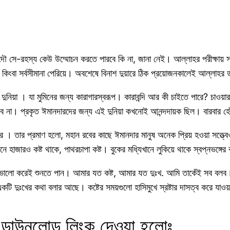
দৌ সে-রহস্য কেউ উম্মোচন করতে পারবে কি না, জানা নেই। আল্লাহর পরীক্ষায়
 কিংবা সর্বসীমানা পেরিয়ে। অবশেষে বিনাশ দুয়ারে ঠিক প্রয়োজনকালেই আল্লাহ
িয়া । যা মুমিনের জন্য কারাগারস্বরূপ। কারাবন্দি আর কী চাইতে পারে? চাওয়ার
 না। প্রকৃত ঈমানদারদের জন্য এই দুনিয়া কখনোই আনন্দদায়ক ছিল। বারবার হোঁ
চ্ছের । তার প্রমাণ হলো, মহান রবের কাছে ঈমানদার মানুষ অনেক প্রিয় হওয়া সত্ত্
ে হাজারও কষ্ট থাকে, পাথরচাপা কষ্ট। বুকের মধ্যিখানে লুকিয়ে থাকে স্বপ্নভঙ্গের ক
ি ভালো করেই শুনতে পান। আমার যত কষ্ট, আমার যত দুঃখ. আমি তাকেঁই সব বলব।
টি দুঃখের কথা বলার আছে। কষ্টের সময়গুলো হাসিমুখে স্রষ্টার দাসত্ব করে য
ও ডাউনলোড লিংক দেওয়া হলোঃ