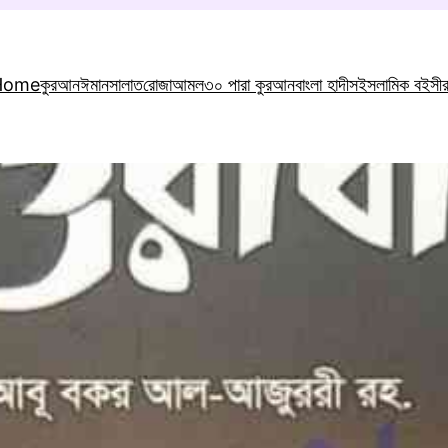
Home
কুরআন
ঈমান
সালাত
রোজা
আমল
৩০ পারা কুরআন
বাংলা হাদীস
ইসলামিক বই
সী