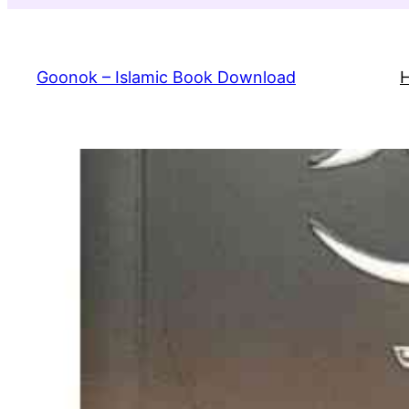
Skip
to
content
Goonok – Islamic Book Download