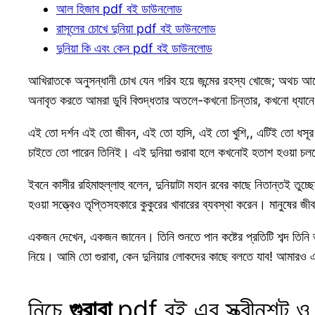
আল হিজাব pdf বই ডাউনলোড
রাসূলের চোখে দুনিয়া pdf বই ডাউনলোড
দুনিয়া কি এবং কেন pdf বই ডাউনলোড
আখিরাতকে অনুসন্ধানী চোখ যেন গরিব হয়ে জন্মের রহস্য খোজে; অথচ আ
অনাবৃত করতে আমরা ডুবি বিশুদ্ধতার অতলে-কখনো চিন্তার, কখনো ধ্যানে
এই তো দর্শন এই তো জীবন, এই তো হাসি, এই তো খুশি,, এটিই তো ধসূর দুন
চাইতে তো পারেন তিনিই। এই দুনিয়া গুরাবা হলে কখনোই হতাশ হওয়া চলবে
ইবনে কাসীর রহিমাহুল্লাহু বলেন, দুনিয়াটা মহান রবের কাছে নিতান্তই তু
হওয়া সত্ত্বেও তৃপ্তিসহকারে কুকুরের খাবারের ব্যবস্থা করেন। মানুষের জীবন
একজন দেখেন, একজন জানেন। তিনি শুনতে পান কষ্টের প্রতিটি শব্দ তিন
নিয়ে। আমি তো গুরাবা, কেন দুনিয়ার লোকদের কাছে বলতে যাব! আমারও এক
নিচে
গুরাবা
pdf বই এর স্ক্রীনশট 