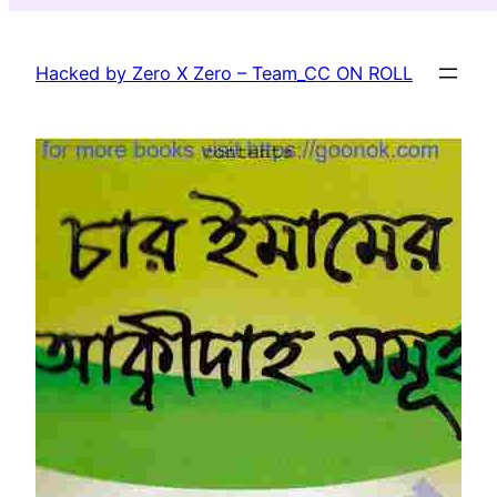
Skip
to
Hacked by Zero X Zero – Team_CC ON ROLL
content