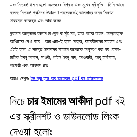
এবং নিশ্চয়ই ঈমান হলো অন্তরের বিশ্বাস এবং মুখের স্বীকৃতি। তিনি আরো
বলেন: নিশ্চয়ই প্রসিদ্ধ ঈমানগণ প্রত্যেকেই আল্লাহর জন্য সিফাত
সাব্যস্ত করেছেন এবং তারা বলেন।
কুরআন আল্লাহর কালাম মাখলুক বা সৃষ্ট নয়, তারা আরো বলেন, আল্লাহকে
আখিরাতে দেখা যাবে। আর এটা-ই হলো সাহাবা, তাবেয়ীনদের মাযহাব এবং
এটাই হলো ঐ সমস্ত ইমামদের মাযহাব যাদেরকে অনুসরণ করা হয় যেমন-
মালিক ইবনু আনাস, সাওরী, লাইস ইবনু সাদ, আওযায়ী, আবু হানীফাহ,
শাফেয়ী এবং আহমাদ রহঃ।
আরও দেখুনঃ
ইন দ্যা হান্ড অব তালেবান pdf বই ডাউনলোড
নিচে
চার ইমামের আকীদা
pdf বই
এর স্ক্রীনশট ও ডাউনলোড লিংক
দেওয়া হলোঃ