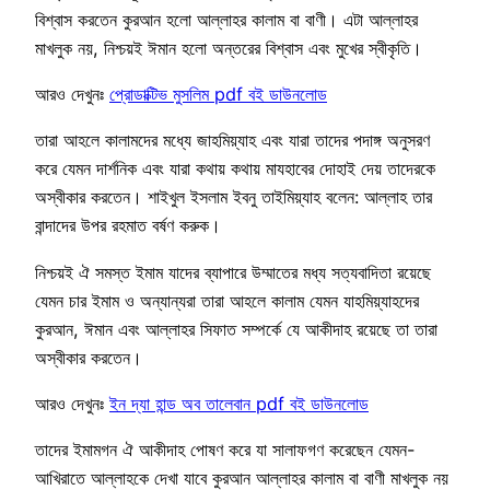
বিশ্বাস করতেন কুরআন হলো আল্লাহর কালাম বা বাণী। এটা আল্লাহর
মাখলুক নয়, নিশ্চয়ই ঈমান হলো অন্তরের বিশ্বাস এবং মুখের স্বীকৃতি।
আরও দেখুনঃ
প্রোডাক্টিভ মুসলিম pdf বই ডাউনলোড
তারা আহলে কালামদের মধ্যে জাহমিয়্যাহ এবং যারা তাদের পদাঙ্গ অনুসরণ
করে যেমন দার্শনিক এবং যারা কথায় কথায় মাযহাবের দোহাই দেয় তাদেরকে
অস্বীকার করতেন। শাইখুল ইসলাম ইবনু তাইমিয়্যাহ বলেন: আল্লাহ তার
বান্দাদের উপর রহমাত বর্ষণ করুক।
নিশ্চয়ই ঐ সমস্ত ইমাম যাদের ব্যাপারে উম্মাতের মধ্য সত্যবাদিতা রয়েছে
যেমন চার ইমাম ও অন্যান্যরা তারা আহলে কালাম যেমন যাহমিয়্যাহদের
কুরআন, ঈমান এবং আল্লাহর সিফাত সম্পর্কে যে আকীদাহ রয়েছে তা তারা
অস্বীকার করতেন।
আরও দেখুনঃ
ইন দ্যা হান্ড অব তালেবান pdf বই ডাউনলোড
তাদের ইমামগন ঐ আকীদাহ পোষণ করে যা সালাফগণ করেছেন যেমন-
আখিরাতে আল্লাহকে দেখা যাবে কুরআন আল্লাহর কালাম বা বাণী মাখলুক নয়