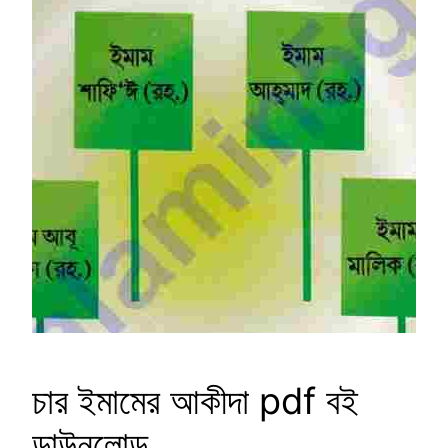
চার ইমামের আকীদা pdf বই
ডাউনলোড