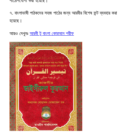
পাঠোপযোগী করা হয়েছে।
৭. বাংলাভাষী পাঠকদের সহজ পাঠের জন্য আরবীর বিশেষ ফন্ট ব্যবহার করা
হয়েছে।
আরও দেখুনঃ
আরবী টু বাংলা কোরআন শরীফ