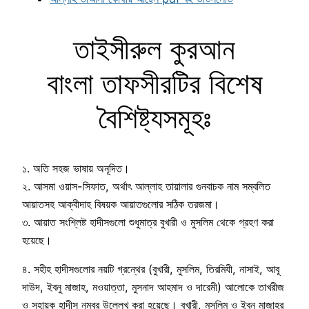
তাইসীরুল কুরআন
বাংলা তাফসীরটির বিশেষ
বৈশিষ্ট্যসমূহঃ
১. অতি সহজ ভাষায় অনূদিত।
২. আসমা ওয়াস-সিফাত, অর্থাৎ আল্লাহ তায়ালার গুনবাচক নাম সম্বলিত
আয়াতসহ আক্বীদাহ বিষয়ক আয়াতগুলোর সঠিক তরজমা।
৩. আয়াত সংশ্লিষ্ট হাদীসগুলো শুধুমাত্র বুখারী ও মুসলিম থেকে গ্রহণ করা
হয়েছে।
৪. সহীহ হাদীসগুলোর নয়টি গ্রন্থের (বুখারী, মুসলিম, তিরমিযী, নাসাই, আবূ
দাউদ, ইবনু মাজাহ, মওয়াত্তা, মুসনাদ আহমাদ ও দারেমী) আলোকে তাখরীজ
ও সহায়ক হাদীস নম্বর উল্লেখ করা হয়েছে। বুখারী, মুসলিম ও ইবনু মাজাহর