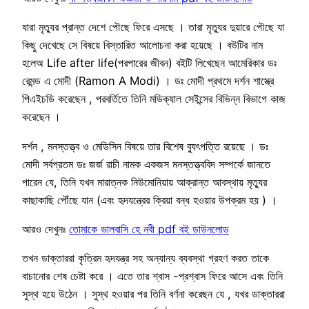
যারা মৃত্যুর প্রান্ত দেশে পৌছে ফিরে এসছে । তারা মৃত্যুর দুয়ারে পৌছে যা
কিছু দেখেছে সে বিষয়ে বিস্তারিত আলোচনা করা হয়েছে । বউটির নাম
হলেঅ Life after life(পরপারের জীবন) বইটি লিখেছেন আমেরিকার ডঃ
রেমন্ড এ মোদী (Ramon A Modi) । ডঃ মোদী প্রথমে দর্শন শাস্ত্রে
পিএইচডি করেছেন , পরবর্তিতে তিনি মডিক্যাল সেইন্সের বিভিন্ন বিভাগে কাজ
করেছেন ।
দর্শন , মনস্তত্ত্ব ও মেডিসিন বিষয়ে তার বিশেষ ব্যুৎপত্তি রয়েছে । ডঃ
মোদী সর্বপ্রতম ডঃ জর্জ রাচী নামক একজস মনস্তত্ত্ববিদ সম্পর্কে জানতে
পারেন যে, তিনি যখন মারাত্নক নিউমোনিয়ায় আক্রান্ত আবস্থায় মৃত্যুর
কাছাকাছি পৌঁছে যান (এবং হৃদযন্ত্রের ক্রিয়া বন্ধ হওয়ার উপক্রম হয় ) ।
আরও দেখুনঃ
তোমাকে ভালবাসি হে নবী pdf বই ডাউনলোড
তখন ডাক্তাররা কৃত্রিম হৃদযন্ত্র সহ অন্যান্য ব্যবস্থা গ্রহণ করত তাকে
বাচানোর শেষ চেষ্টা করে । এতে তার শ্বাস -প্রশ্বাস ফিরে আসে এবং তিনি
সুস্থ হয়ে উঠেন । সুস্থ হওয়ার পর তিনি বর্ণনা করেছন যে , যখর ডাক্তাররা