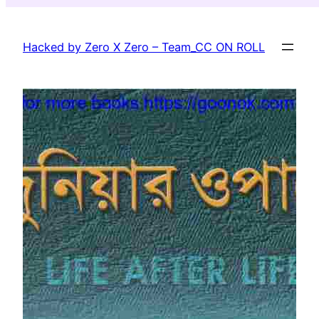
Skip
to
Hacked by Zero X Zero – Team_CC ON ROLL
content