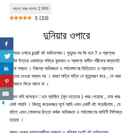
5
(
33
)
দুনিয়ার ওপারে
দুনিয়ার ওপারে pdf বই ডাউনলোড। মৃত্যুর পর কি হবে ? এ প্রশ্নের
সঠিক উত্তর একমাত্র পবিত্র কুরআন ও প্রমাণ্য হাদীস শরীফের মাধ্যমেই
জানা সম্ভব । নিজস্ব অভিজ্ঞতা ও পর্যবেক্ষণের ভিত্তিতে এ প্রশ্নের
উত্তর দেওয়া সম্ভব নয় । কারণ সত্যি সত্যি যে মৃত্যুবরণ করে , সে আর
দুনিয়াতে ফিরে আসে না ।
যেমন কবি বলেছেন ঃযে ব্যাক্তি (মূল তত্তের ) খবর পেয়েছে , তার খবর
কেউ পায়নি । কিন্তু কয়েকবছর পূর্বে আমি এমন একটি বই পড়েছিলাম , যে
বইতে এমন লোকদের চিত্তা কর্ষক অভিজ্ঞতা ও পর্যবেক্ষণের কাহিণী লিপিবদ্ধ
হয়েছে ।
আরও দেখুনঃ
দাম্পত্যজীবন অজ্ঞতা ও পরিণাম pdf বই ডাউনলোড