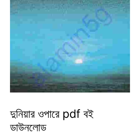
দুনিয়ার ওপারে pdf বই
ডাউনলোড