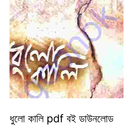
ধুলো কালি pdf বই ডাউনলোড