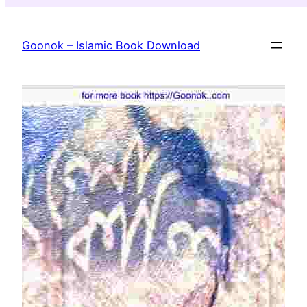
Skip
to
Goonok – Islamic Book Download
content