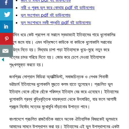
নারী ও পুরুষ ভুল করে কোথায় pdf বই ডাউনলোড
ভুল সংশোধন pdf বই ডাউনলোড
ভুল সংশোধনে নববী পদ্ধতি pdf বই ডাউনলোড
দীর্ঘদিন ধরে কেউ প্রলেপ না সরালে স্বভাবতই ইতিহাসের গায়ে ধুলোকালির
স্তুপ জমে যায়। এমন সন্ধিক্ষণে কাউকে না কাউকে ধুলোকালি সরানোর
দায়িত্ব নিতে হয়। মিথ্যায় চাপা পড়া ইতিহাসকে ধুয়ে-মুছে নতুন করে
সত্যের চাদর পরিয়ে দিতে হয়। জোর করে চেপে দেওয়া ইতিহাসকে
শৃঙ্খলমুক্ত করতে হয়।
জনপ্রিয় সোশ্যাল মিডিয়া অ্যাক্টিভিস্ট, সমাজচিন্তক ও লেখক পিনাকী
ভট্টাচার্য ইতিহাসের ধুলোকালি মুছতে কলম হাতে তুলেছেন। প্রচলিত ভুল
ইতিহাস থেকে ছেঁকে ছেঁকে পরিশুদ্ধ ইতিহাস বের করে এনেছেন। ইতিহাসের
ধুলোকালি গ্রন্থ বুদ্ধিবৃত্তিক দায়বদ্ধতা থেকে উৎসারিত, যার ফলে আগামী
প্রজন্ম নির্মোহ সত্যের মুখোমুখি দাঁড়ানোর উপাত্ত পাবে।
বাংলাদেশে প্রচলিত রাজনৈতিক বয়ানে অনেক ঐতিহাসিক বিষয়কেই ভুলভাবে
আমাদের সামনে উপস্থাপন করা হয়। ইতিহাসের এই ভুল উপস্থাপনের একটা