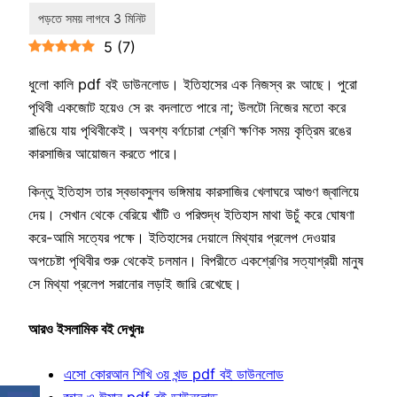
5
(
7
)
ধুলো কালি pdf বই ডাউনলোড। ইতিহাসের এক নিজস্ব রং আছে। পুরো
পৃথিবী একজোট হয়েও সে রং বদলাতে পারে না; উলটো নিজের মতো করে
রাঙিয়ে যায় পৃথিবীকেই। অবশ্য বর্ণচোরা শ্রেণি ক্ষণিক সময় কৃত্রিম রঙের
কারসাজির আয়োজন করতে পারে।
কিন্তু ইতিহাস তার স্বভাবসুলব ভঙ্গিমায় কারসাজির খেলাঘরে আগুণ জ্বালিয়ে
দেয়। সেখান থেকে বেরিয়ে খাঁটি ও পরিশুদ্ধ ইতিহাস মাথা উচুঁ করে ঘোষণা
করে-আমি সত্যের পক্ষে। ইতিহাসের দেয়ালে মিথ্যার প্রলেপ দেওয়ার
অপচেষ্টা পৃথিবীর শুরু থেকেই চলমান। বিপরীতে একশ্রেণির সত্যাশ্রয়ী মানুষ
সে মিথ্যা প্রলেপ সরানোর লড়াই জারি রেখেছে।
আরও ইসলামিক বই দেখুনঃ
এসো কোরআন শিখি ৩য় খন্ড pdf বই ডাউনলোড
জ্ঞান ও ঈমান pdf বই ডাউনলোড