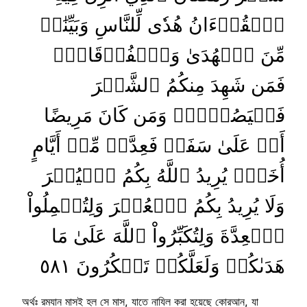
ٱلۡقُرۡءَانُ هُدٗى لِّلنَّاسِ وَبَيِّنَٰتٖ
مِّنَ ٱلۡهُدَىٰ وَٱلۡفُرۡقَانِۚ
فَمَن شَهِدَ مِنكُمُ ٱلشَّهۡرَ
فَلۡيَصُمۡهُۖ وَمَن كَانَ مَرِيضًا
أَوۡ عَلَىٰ سَفَرٖ فَعِدَّةٞ مِّنۡ أَيَّامٍ
أُخَرَۗ يُرِيدُ ٱللَّهُ بِكُمُ ٱلۡيُسۡرَ
وَلَا يُرِيدُ بِكُمُ ٱلۡعُسۡرَ وَلِتُكۡمِلُواْ
ٱلۡعِدَّةَ وَلِتُكَبِّرُواْ ٱللَّهَ عَلَىٰ مَا
هَدَىٰكُمۡ وَلَعَلَّكُمۡ تَشۡكُرُونَ ٥٨١
অর্থঃ রমযান মাসই হল সে মাস, যাতে নাযিল করা হয়েছে কোরআন, যা