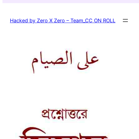
Skip
to
Hacked by Zero X Zero – Team_CC ON ROLL
content