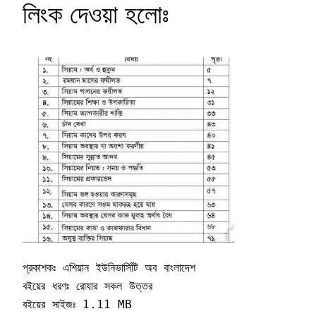
লিংক দেওয়া হলোঃ
প্রকাশকঃ এশিয়ান ইউনিভার্সিটি অব বাংলাদেশ

বইয়ের ধরণঃ রোযার সকল উত্তর

বইয়ের সাইজঃ 1.11 MB
