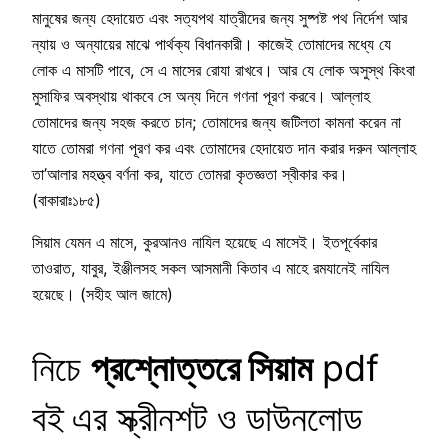
মানুষের জন্য হেদায়েত এবং সত্যপথ যাত্রীদের জন্য সুষ্পষ্ট পথ নির্দেশ আর
ন্যায় ও অন্যায়ের মাঝে পার্থক্য বিধানকারী। কাজেই তোমাদের মধ্যে যে
লোক এ মাসটি পাবে, সে এ মাসের রোযা রাখবে। আর যে লোক অসুস্থ কিংবা
মুসাফির অবস্থায় থাকবে সে অন্য দিনে গণনা পূরণ করবে। আল্লাহ
তোমাদের জন্য সহজ করতে চান; তোমাদের জন্য জটিলতা কামনা করেন না
যাতে তোমরা গণনা পূরণ কর এবং তোমাদের হেদায়েত দান করার দরুন আল্লাহ
তা’আলার মহত্ত্ব বর্ণনা কর, যাতে তোমরা কৃতজ্ঞতা স্বীকার কর।
(বাকারাঃ১৮৫)
সিয়াম যেমন এ মাসে, কুরআনও নাযিল হয়েছে এ মাসেই। ইতপূর্বেকার
তাওরাত, যাবুর, ইঞ্জীলসহ সকল আসমানী কিতাব এ মাহে রমযানেই নাযিল
হয়েছে। (সহীহ আল জামে)
নিচে
প্রশ্নোত্তরে সিয়াম
pdf
বই
এর স্ক্রীনশট ও ডাউনলোড