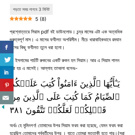
5
(
8
)
প্রশ্নোত্তরে সিয়াম pdf বই ডাউনলোড। চন্দ্র মাসের এটা এক অত্যধিক
গুরুত্বপূর্ণ মাস। এ মাসের ফযীলত অপরিসীম। নীচে ধারাবাহিকভাবে রমযান
মাসের কিছু ফযীলত তুলে ধরা হলো।
১) ইসলামের পাচঁটি রুকনের একটি রুকন হল সিয়াম। আর এ সিয়াম পালন
করা হয় এ মাসেই। আল্লাহ তাআলা বলেনঃ-
يَـٰٓأَيُّهَا ٱلَّذِينَ ءَامَنُواْ كُتِبَ عَلَيۡكُمُ
ٱلصِّيَامُ كَمَا كُتِبَ عَلَى ٱلَّذِينَ مِن
قَبۡلِكُمۡ لَعَلَّكُمۡ تَتَّقُونَ ٣٨١
অর্থঃ হে মুমিনগণ! তোমাদের উপর সিয়াম ফরয করা হয়েছে, যেমন ফরয করা
হয়েছিল তোমাদের পূর্ববর্তীদের উপর । যাতে তোমরা মুত্তাকী হতে পার।(সূরা