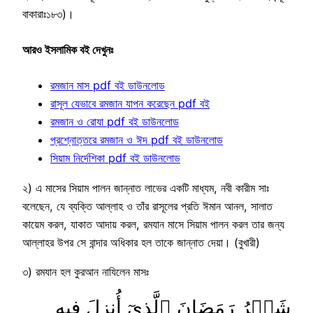
বাকারাঃ১৮৩)।
আরও ইসলামিক বই দেখুনঃ
রমজান মাস pdf বই ডাউনলোড
রাসূল যেভাবে রমজান যাপন করেছেন pdf বই
রমজান ও রোযা pdf বই ডাউনলোড
প্রশ্নোত্তরে রমজান ও ঈদ pdf বই ডাউনলোড
সিয়াম নির্দেশিকা pdf বই ডাউনলোড
২) এ মাসের সিয়াম পালন জান্নাত লাভের একটি মাধ্যম, নবী কারীম সাঃ
বলেছেন, যে ব্যক্তি আল্লাহ ও তাঁর রাসূলের প্রতি ঈমান আনল, সালাত
কায়েম করল, যাকাত আদায় করল, রমযান মাসে সিয়াম পালন করল তার জন্য
আল্লাহর উপর সে বান্দার অধিকার হল তাকে জান্নাত দেয়া। (বুখারী)
৩) রমযান হল কুরআন নাযিলেন মাসঃ
شَهۡرُ رَمَضَانَ ٱلَّذِيٓ أُنزِلَ فِيهِ