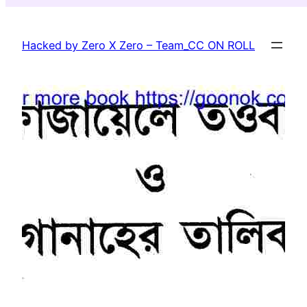
Skip
to
Hacked by Zero X Zero – Team_CC ON ROLL
content