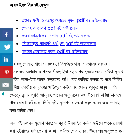
আরও ইসলামিক বই দেখুনঃ
তওবার ফযিলত এস্তেগফারের সুফল pdf বই ডাউনলোড
গোনাহ ও তাওবা pdf বই ডাউনলোড
তওবা জান্নাতের সোপান pdf বই ডাউনলোড
সৌভাগ্যের পরশমণি ৪র্থ খন্ড pdf বই ডাউনলোড
নজরের হেফাজত করুন pdf বই ডাউনলোড
আর শুধু গোনাহ-খাতা ও কল্যাণে নিমজ্জিত থাকা শয়তানের স্বভাব।
পক্ষান্তরে অনাচার ও পাপকর্মে জড়াইয়া পড়ার পর পুনরায় তওবা করিয়া সুপথে
ফিরিয়া আসা-ইহা আদম সন্তানের ধর্ম। যেই ব্যক্তি কল্যাণের পথে ফিরিয়া
আসিয়া যাবতীয় কল্যাণের ক্ষতিপূরণ করিয়া লয় সে-ই প্রকৃত মানুষ। এই
ক্ষেত্রে বান্দার প্রতি আল্লাহ পাকের অনুগ্রহের কথা উল্লেখ করিয়া কালামে
পাক ঘোষণা করিয়াছে: তিনি স্বীয় বান্দাগণের তওবা কবুল করেন এবং গোনাহ
ক্ষমা করিয়া দেন।
আর এই তওবার সুযোগ গ্রহণের প্রতি উৎসাহিত করিয়া হাদীসে পাকে ঘোষণা
করা হইয়াছেঃ যদি তোমরা আকাশ পর্যন্ত গোনাহ কর, উহার পর অনুতপ্ত হও