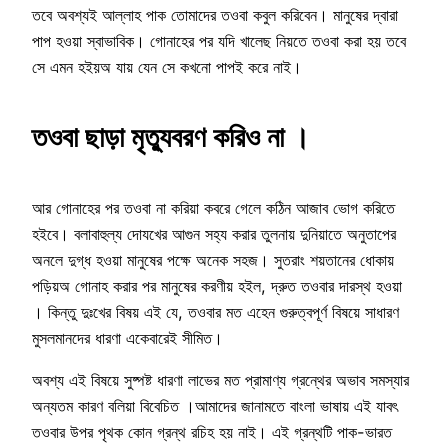
তবে অবশ্যই আল্লাহ পাক তোমাদের তওবা কবুল করিবেন। মানুষের দ্বারা
পাপ হওয়া স্বাভাবিক। গোনাহের পর যদি খালেছ নিয়তে তওবা করা হয় তবে
সে এমন হইয়অ যায় যেন সে কখনো পাপই করে নাই।
তওবা ছাড়া মৃত্যুবরণ করিও না ।
আর গোনাহের পর তওবা না করিয়া কবরে গেলে কঠিন আজাব ভোগ করিতে
হইবে। বলাবাহুল্য দোযখের আগুন সহ্য করার তুলনায় দুনিয়াতে অনুতাপের
অনলে দুগ্ধ হওয়া মানুষের পক্ষে অনেক সহজ। সুতরাং শয়তানের ধোকায়
পড়িয়অ গোনাহ করার পর মানুষের করণীয় হইল, দ্রুত তওবার দারস্থ হওয়া
। কিন্তু দুঃখের বিষয় এই যে, তওবার মত এহেন গুরুত্বপূর্ণ বিষয়ে সাধারণ
মুসলমানদের ধারণা একেবারেই সীমিত।
অবশ্য এই বিষয়ে সুষ্পষ্ট ধারণা লাভের মত প্রামাণ্য গ্রন্থের অভাব সমস্যার
অন্যতম কারণ বলিয়া বিবেচিত ।আমাদের জানামতে বাংলা ভাষায় এই যাবৎ
তওবার উপর পৃথক কোন গ্রন্থ রচিহ হয় নাই। এই গ্রন্থটি পাক-ভারত