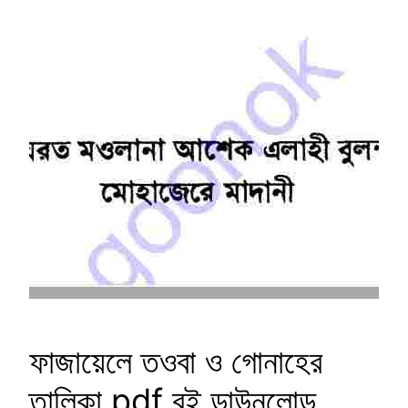
ফাজায়েলে তওবা ও গোনাহের
তালিকা pdf বই ডাউনলোড