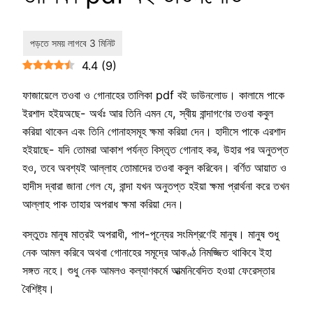
4.4
(
9
)
ফাজায়েলে তওবা ও গোনাহের তালিকা pdf বই ডাউনলোড। কালামে পাকে
ইরশাদ হইয়অছে- অর্থঃ আর তিনি এমন যে, স্বীয় বান্দাগণের তওবা কবুল
করিয়া থাকেন এবং তিনি গোনাহসমূহ ক্ষমা করিয়া দেন। হাদীসে পাকে এরশাদ
হইয়াছে- যদি তোমরা আকাশ পর্যন্ত বিস্তৃত গোনাহ কর, উহার পর অনুতপ্ত
হও, তবে অবশ্যই আল্লাহ তোমাদের তওবা কবুল করিবেন। বর্ণিত আয়াত ও
হাদীস দ্বারা জানা গেল যে, বান্দা যখন অনুতপ্ত হইয়া ক্ষমা প্রার্থনা করে তখন
আল্লাহ পাক তাহার অপরাধ ক্ষমা করিয়া দেন।
বস্তুতঃ মানুষ মাত্রই অপরাধী, পাপ-পূন্যের সংমিশ্রণেই মানুষ। মানুষ শুধু
নেক আমল করিবে অথবা গোনাহের সমূদ্রে আকণ্ঠ নিমজ্জিত থাকিবে ইহা
সঙ্গত নহে। শুধু নেক আমলও কল্যাণকর্মে আত্মনিবেদিত হওয়া ফেরেস্তার
বৈশিষ্ট্য।