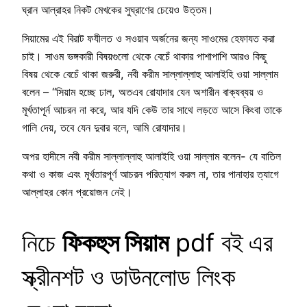
ঘ্রান আল্রাহর নিকট মেখকের সুঘ্রাণের চেয়েও উত্তম।
সিয়ামের এই বিরাট ফযীলত ও সওয়াব অর্জনের জন্য সাওমের হেফাযত করা
চাই। সাওম ভঙ্গকারী বিষয়গুলো থেকে বেচেঁ থাকার পাশাপাশি আরও কিছু
বিষয় থেকে বেচেঁ থাকা জরুরী, নবী করীম সাল্লাল্লাহু আলাইহি ওয়া সাল্লাম
বলেন – “সিয়াম হচ্ছে ঢাল, অতএব রোযাদার যেন অশারীন বাক্যব্যয় ও
মূর্খতাপূর্ন আচরন না করে, আর যদি কেউ তার সাথে লড়তে আসে কিংবা তাকে
গালি দেয়, তবে যেন দুবার বলে, আমি রোযাদার।
অপর হাদীসে নবী করীম সাল্লাল্লাহু আলাইহি ওয়া সাল্লাম বলেন- যে বাতিল
কথা ও কাজ এবং মূর্খতারপূর্ণ আচরন পরিত্যাগ করল না, তার পানাহার ত্যাগে
আল্লাহর কোন প্রয়োজন নেই।
নিচে
ফিকহুস সিয়াম
pdf বই
এর
স্ক্রীনশট ও ডাউনলোড লিংক