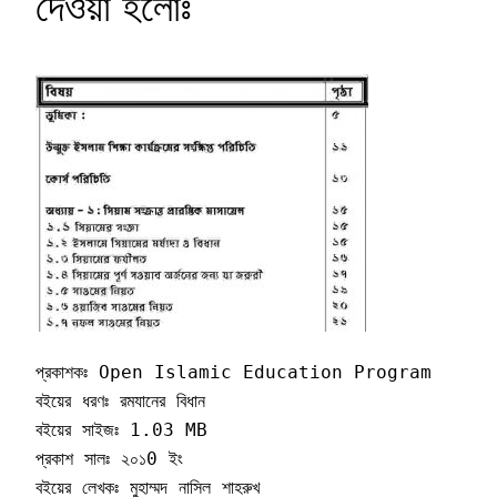
দেওয়া হলোঃ
প্রকাশকঃ Open Islamic Education Program

বইয়ের ধরণঃ রমযানের বিধান

বইয়ের সাইজঃ 1.03 MB

প্রকাশ সালঃ ২০১0 ইং

বইয়ের লেখকঃ মুহাম্মদ নাসিল শাহরুখ
