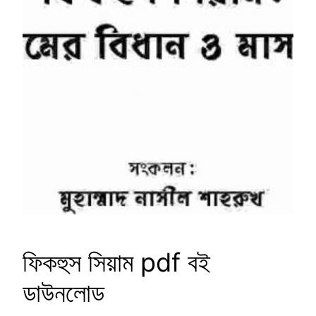
ফিকহুস সিয়াম pdf বই
ডাউনলোড