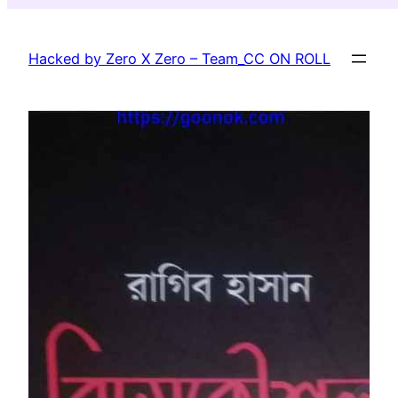
Skip
to
Hacked by Zero X Zero – Team_CC ON ROLL
content