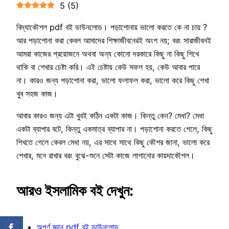
5
(
5
)
বিদ্যাকৌশল pdf বই ডাউনলোড। পড়াশোনায় ভালো করতে কে না চায় ?
আর পড়াশোনা করা কেবল আমাদের শিক্ষাজীবনেরই অংশ নয়; বরং সারাজীবনই
আমরা কাজের প্রয়োজনে অথবা অন্য কোনো দরকারে কিছু না কিছু শিখে
থাকি বা শেখার চেষ্টা করি। এই চেষ্টায় কেউ সফল হয়, কেউ আবার পারে
না। কারও জন্য পড়াশোনা করা, ভালো ফলাফল করা, ভালো করে কিছু শেখা
খুব সহজ কাজ।
আবার কারও জন্য এটা খুবই কঠিন একটা কাজ। কিন্তু কেন? মেধা? মেধা
একটা ব্যাপার বটে, কিন্তু একমাত্র ব্যাপার না। পড়াশোনা করতে গেলে, কিছু
শিখতে গেলে কেবল মেধা নয়, এর সাথে সাথে কিছু কৌশর জানা, ভালো করে
শেখার, মনে রাখার বরং বুঝে-শুনে সেটা কাজে লাগানোর কায়দাকৌশল।
আরও ইসলামিক বই দেখুন:
অপূর্ণ জ্ঞান pdf বই ডাউনলোড