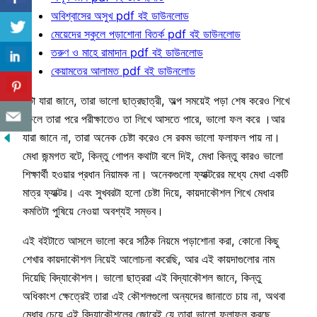
অবিশ্বাসের অসুখ pdf বই ডাউনলোড
মেয়েদের স্কুলে পড়াশোনা বিতর্ক pdf বই ডাউনলোড
তরুণ ও মাহে রামাদান pdf বই ডাউনলোড
কেয়ামতের আলামত pdf বই ডাউনলোড
এটা যারা জানে, তারা ভালো ছাত্রছাত্রী, অল্প সময়েই পড়া শেষ করেও শিখে
ফেলে তারা পরে পরীক্ষাতেও তা লিখে আসতে পারে, ভালো ফল করে ।আর
যারা জানে না, তারা অনেক চেষ্টা করেও সে রকম ভালো ফলাফল পায় না।
মেধা জন্মগত বটে, কিন্তু গোপন কথাটা বলে দিই, মেধা কিন্তু কারও ভালো
শিক্ষার্থী হওয়ার প্রধান নিয়ামক না। অনেকগুলো ফ্যাক্টরের মধ্যে মেধা একটি
মাত্র ফ্যাক্টর। এবং সুখবরটা হলো চেষ্টা দিয়ে, কায়দাকৌশল শিখে মেধার
কমতিটা পুষিয়ে নেওয়া অবশ্যই সম্ভব।
এই বইটাতে আসলে ভালো করে সঠিক নিয়মে পড়াশোনা করা, কোনো কিছু
শেখার কায়দাকৌশল নিয়েই আলোচনা করেছি, আর এই কায়দাগুলোর নাম
দিয়েছি বিদ্যাকৌশল। ভালো ছাত্ররা এই বিদ্যাকৌশল জানে, কিন্তু
অধিকাংশ ক্ষেত্রেই তারা এই কৌশলগুলো অন্যদের জানাতে চায় না, অথবা
মেধার চেয়ে এই বিদ্যাকৌশলের জোরেই যে তারা ভালো ফলাফল করছে,