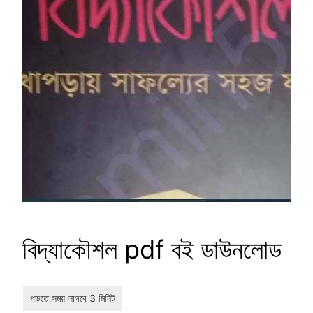
বিদ্যাকৌশল pdf বই ডাউনলোড