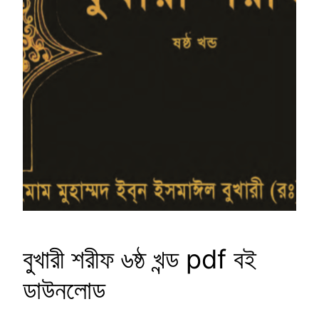
বুখারী শরীফ ৬ষ্ঠ খন্ড pdf বই
ডাউনলোড