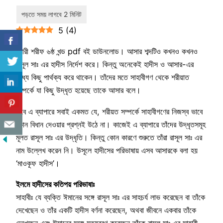
5
(
4
)
বুখারী শরীফ ৬ষ্ঠ খন্ড pdf বই ডাউনলোড। আসার শব্দটিও কখনও কখনও
রাসূল সাঃ এর হাদীস নির্দেশ করে। কিন্তু অনেকেই হাদীস ও আসার-এর
মধ্যে কিছু পার্থক্য করে থাকেন। তাঁদের মতে সাহাবীগণ থেকে শরীয়াত
সম্পর্কে যা কিছু উদ্ধৃত হয়েছে তাকে আসার বলে।
তবে এ ব্যাপারে সবাই একমত যে, শরীয়ত সম্পর্কে সাহাবীগণের নিজস্ব ভাবে
কোন বিধান দেওয়ার প্রশ্নই উঠে না। কাজেই এ ব্যাপারে তাঁদের উদ্ধৃতসমূহ
মূলত রাসূল সাঃ এর উদ্ধৃতি। কিন্তু কোন কারণে শুরুতে তাঁরা রাসূল সাঃ এর
নাম উল্লেখ করেন নি। উসূলে হাদীসের পরিভাষায় এসব আসারকে বলা হয়
‘মাওকূফ হাদীস’।
ইলমে হাদীসের কতিপয় পরিভাষাঃ
সাহাবীঃ যে ব্যক্তি ঈমানের সঙ্গে রাসূল সাঃ এর সাহচর্য লাভ করেছেন বা তাঁকে
দেখেছেন ও তাঁর একটি হাদীস বর্ণনা করেছেন, অথবা জীবনে একবার তাঁকে
দেখেছেন এবং ঈমানের সঙ্গে মৃত্যুবরণ করেছেন তাঁকে রাসূল সাঃ এর সাহাবী