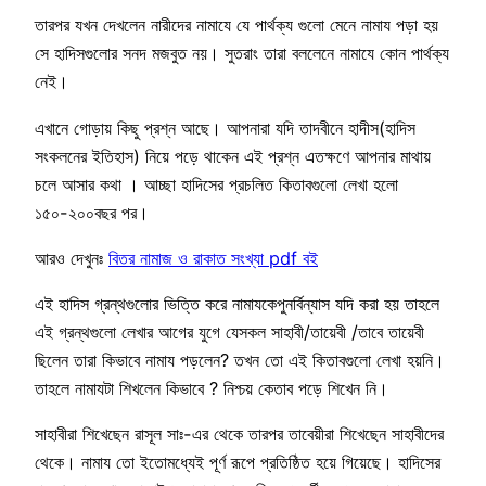
তারপর যখন দেখলেন নারীদের নামাযে যে পার্থক্য গুলো মেনে নামায পড়া হয়
সে হাদিসগুলোর সনদ মজবুত নয়। সুতরাং তারা বললেনে নামাযে কোন পার্থক্য
নেই।
এখানে গোড়ায় কিছু প্রশ্ন আছে। আপনারা যদি তাদবীনে হাদীস(হাদিস
সংকলনের ইতিহাস) নিয়ে পড়ে থাকেন এই প্রশ্ন এতক্ষণে আপনার মাথায়
চলে আসার কথা । আচ্ছা হাদিসের প্রচলিত কিতাবগুলো লেখা হলো
১৫০-২০০বছর পর।
আরও দেখুনঃ
বিতর নামাজ ও রাকাত সংখ্যা pdf বই
এই হাদিস গ্রন্থগুলোর ভিত্তি করে নামাযকেপুনর্বিন্যাস যদি করা হয় তাহলে
এই গ্রন্থগুলো লেখার আগের যুগে যেসকল সাহাবী/তায়েবী /তাবে তায়েবী
ছিলেন তারা কিভাবে নামায পড়লেন? তখন তো এই কিতাবগুলো লেখা হয়নি।
তাহলে নামাযটা শিখলেন কিভাবে ? নিশ্চয় কেতাব পড়ে শিখেন নি।
সাহাবীরা শিখেছেন রাসূল সাঃ-এর থেকে তারপর তাবেয়ীরা শিখেছেন সাহাবীদের
থেকে। নামায তো ইতোমধ্যেই পূর্ণ রূপে প্রতিষ্ঠিত হয়ে গিয়েছে। হাদিসের