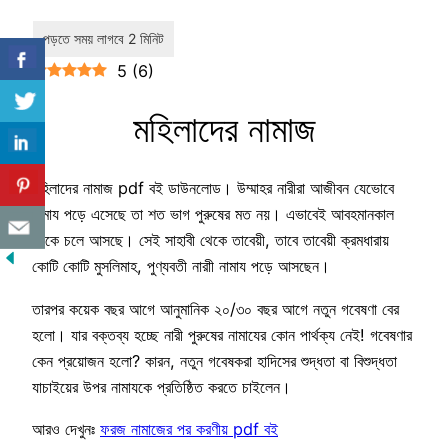
5
(
6
)
মহিলাদের নামাজ
মহিলাদের নামাজ pdf বই ডাউনলোড। উম্মাহর নারীরা আজীবন যেভোবে
নামায পড়ে এসেছে তা শত ভাগ পুরুষের মত নয়। এভাবেই আবহমানকাল
থেকে চলে আসছে। সেই সাহাবী থেকে তাবেয়ী, তাবে তাবেয়ী ক্রমধারায়
কোটি কোটি মুসলিমাহ, পুণ্যবতী নারাী নামায পড়ে আসছেন।
তারপর কয়েক বছর আগে আনুমানিক ২০/৩০ বছর আগে নতুন গবেষণা বের
হলো। যার বক্তব্য হচ্ছে নারী পুরুষের নামাযের কোন পার্থক্য নেই! গবেষণার
কেন প্রয়োজন হলো? কারন, নতুন গবেষকরা হাদিসের শুদ্ধতা বা বিশুদ্ধতা
যাচাইয়ের উপর নামাযকে প্রতিষ্ঠিত করতে চাইলেন।
আরও দেখুনঃ
ফরজ নামাজের পর করণীয় pdf বই