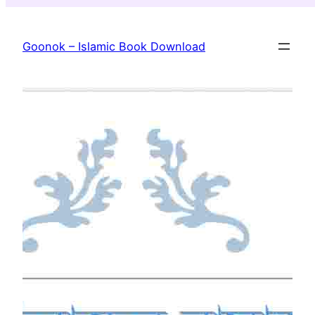
Skip
to
Goonok – Islamic Book Download
content