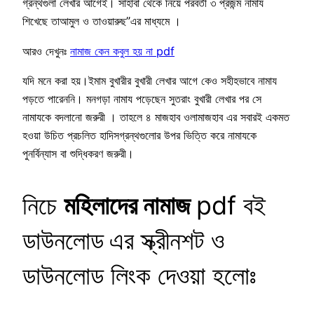
গ্রন্থগুলা লেখার আগেই। সাহাবা থেকে নিয়ে পরবর্তী ৩ প্রজন্ম নামায
শিখেছে তাআমুল ও তাওয়ারুছ”এর মাধ্যমে ।
আরও দেখুনঃ
নামাজ কেন কবুল হয় না pdf
যদি মনে করা হয়।ইমাম বুখারীর বুখারী লেখার আগে কেও সহীহভাবে নামায
পড়তে পারেননি। মনগড়া নামায পড়েছেন সুতরাং বুখারী লেখার পর সে
নামাযকে বদলানো জরুরী । তাহলে ৪ মাজহাব ওলামাজহাব এর সবারই একমত
হওয়া উচিত প্রচলিত হাদিসগ্রন্থগুলোর উপর ভিত্তি করে নামাযকে
পুনর্বিন্যাস বা শুদ্ধিকরণ জরুরী।
নিচে
মহিলাদের নামাজ
pdf বই
ডাউনলোড
এর স্ক্রীনশট ও
ডাউনলোড লিংক দেওয়া হলোঃ