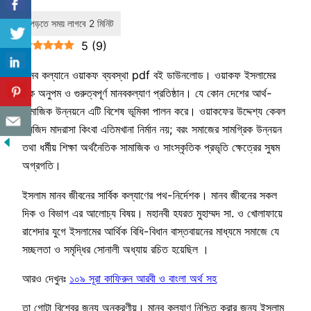
5
(
9
)
মানব কল্যানে ওয়াকফ ব্যবস্থা pdf বই ডাউনলোড। ওয়াকফ ইসলামের
এক অনুপম ও গুরুত্বপূর্ণ মানবকল্যাণ প্রতিষ্ঠান। যে কোন দেশের আর্থ-
সামাজিক উন্নয়নে এটি বিশেষ ভূমিকা পালন করে। ওয়াকফের উদ্দেশ্য কেবল
মসজিদ মাদরাসা কিংবা এতিমখানা নির্মান নয়; বরং সমাজের সামগ্রিক উন্নয়ন
তথা ধর্মীয় শিক্ষা অর্থনৈতিক সামাজিক ও সাংস্কৃতিক প্রভৃতি ক্ষেত্রের সুষম
অগ্রগতি।
ইসলাম মানব জীবনের সার্বিক কল্যাণের পথ-নির্দেশক। মানব জীবনের সকল
দিক ও বিভাগ এর আলোচ্য বিষয়। মহানবী হযরত মুহাম্মদ সা. ও খোলাফায়ে
রাশেদার যুগে ইসলামের আর্থিক বিধি-বিধান বাস্তবায়নের মাধ্যমে সমাজে যে
সচ্ছলতা ও সমৃদ্ধির সোনালী অধ্যায় রচিত হয়েছিল ।
আরও দেখুনঃ
১০৯ সূরা কাফিরুন আরবী ও বাংলা অর্থ সহ
তা গোটা বিশ্বের জন্য অনুকরণীয়। মানব কল্যাণ নিশ্চিত করার জন্য ইসলাম