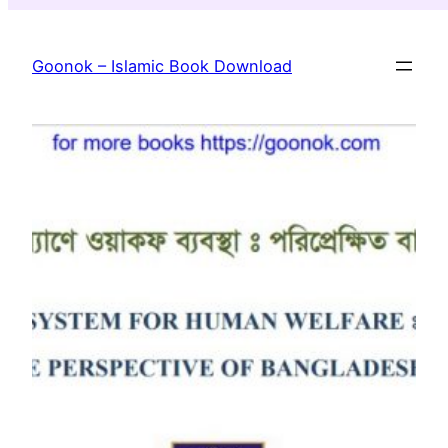
Skip
to
Goonok – Islamic Book Download
content