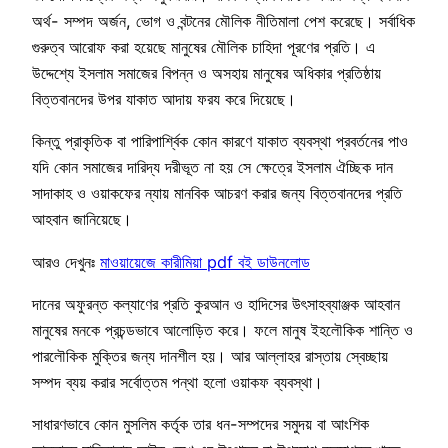
অর্থ- সম্পদ অর্জন, ভোগ ও বন্টনের মৌলিক নীতিমালা পেশ করেছে। সর্বাধিক
গুরুত্ব আরোফ করা হয়েছে মানুষের মৌলিক চাহিদা পূরণের প্রতি। এ
উদ্দেশ্যে ইসলাম সমাজের বিপন্ন ও অসহায় মানুষের অধিকার প্রতিষ্ঠায়
বিত্তবানদের উপর যাকাত আদায় ফরয করে দিয়েছে।
কিন্তু প্রাকৃতিক বা পারিপার্শ্বিক কোন কারণে যাকাত ব্যবস্থা প্রবর্তনের পাও
যদি কোন সমাজের দারিদ্য দরীভূত না হয় সে ক্ষেত্রে ইসলাম ঐচ্ছিক দান
সাদাকাহ ও ওয়াকফের ন্যায় মানবিক আচরণ করার জন্য বিত্তবানদের প্রতি
আহবান জানিয়েছে।
আরও দেখুনঃ
মাওয়ায়েজে কারীমিয়া pdf বই ডাউনলোড
দানের অফুরন্ত কল্যাণের প্রতি কুরআন ও হাদিসের উৎসাহব্যাঞ্জক আহবান
মানুষের মনকে প্রচন্ডভাবে আলোড়িত করে। ফলে মানুষ ইহলৌকিক শান্তি ও
পারলৌকিক মুক্তির জন্য দানশীল হয়। আর আল্লাহর রাস্তায় স্বেচ্ছায়
সম্পদ ব্যয় করার সর্বোত্তম পন্থা হলো ওয়াকফ ব্যবস্থা।
সাধারণভাবে কোন মুসলিম কর্তৃক তার ধন-সম্পদের সমুদয় বা আংশিক