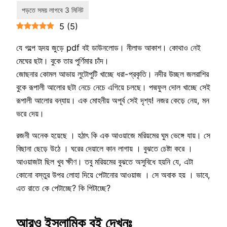
5
(
5
)
যে গল্পে হৃদয় জুড়ে pdf বই ডাউনলোড। নীলাভ আকাশ। কোথাও নেই
মেঘের ছটা। বুকে তার পুর্ণিমার চাঁদ।
জোছনার কোমল আভায় লুটোপুটি খাচ্ছে ধরা-প্রকৃতি। নদীর উচ্ছল জলরাশির
বুকে রূপালী আলোর ছটা নেচে নেচে এগিয়ে চলছে। পদ্মফুল দোল খাচ্ছে সেই
রূপালী আলোর বন্যায়। এক মোহনীয় অপূর্ব সেই দৃশ্য! নজর কেড়ে নেয়, মন
ভরে দেয়।
রজনী অনেক হয়েছে । হঠাৎ কি এক আওয়াজে মরিয়মের ঘুম ভেঙ্গে যায়। সে
বিছানা ছেড়ে উঠে । ঘরের দেয়ালে কান লাগায় । বুঝতে চেষ্টা করে ।
আওয়াজটা ছিল খুব ক্ষীণ। তবু মরিয়মের বুঝতে অসুবিধে হয়নি যে, এটা
কোনো বস্তুর উপর লোহা দিয়ে পেটানোর আওয়াজ । সে অবাক হয় । ভাবে,
এত রাতে কে পেটাচ্ছে? কি পিটাচ্ছে?
আরও ইসলামিক বই দেখুনঃ