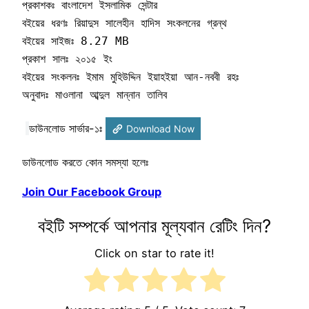
প্রকাশকঃ বাংলাদেশ ইসলামিক সেন্টার

বইয়ের ধরণঃ রিয়াদুস সালেহীন হাদিস সংকলনের গ্রন্থ

বইয়ের সাইজঃ 8.27 MB

প্রকাশ সালঃ ২০১৫ ইং

বইয়ের সংকলনঃ ইমাম মুহিউদ্দিন ইয়াহইয়া আন-নববী রহঃ

অনুবাদঃ মাওলানা আব্দুল মান্নান তালিব
ডাউনলোড সার্ভার-১ঃ
Download Now
ডাউনলোড করতে কোন সমস্যা হলেঃ
Join Our Facebook Group
বইটি সম্পর্কে আপনার মূল্যবান রেটিং দিন?
Click on star to rate it!