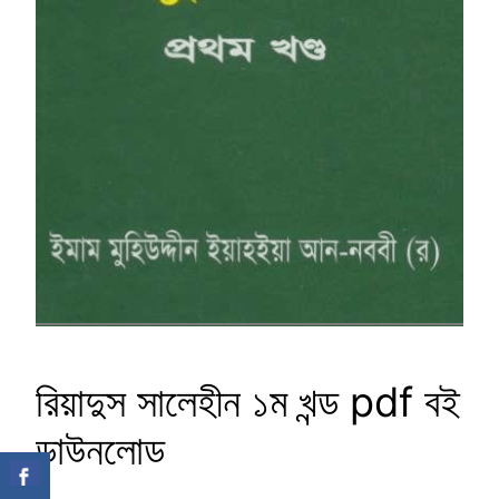
রিয়াদুস সালেহীন ১ম খন্ড pdf বই
ডাউনলোড