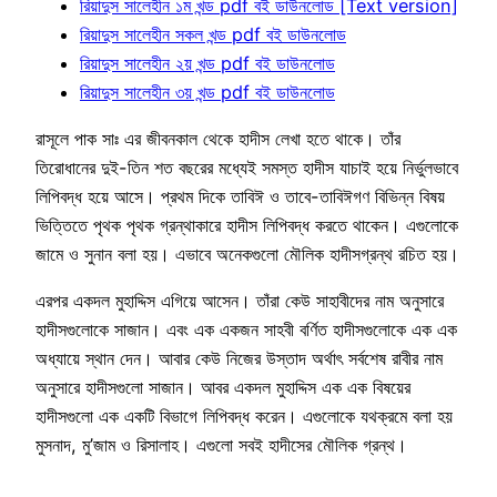
রিয়াদুস সালেহীন ১ম খন্ড pdf বই ডাউনলোড [Text version]
রিয়াদুস সালেহীন সকল খন্ড pdf বই ডাউনলোড
রিয়াদুস সালেহীন ২য় খন্ড pdf বই ডাউনলোড
রিয়াদুস সালেহীন ৩য় খন্ড pdf বই ডাউনলোড
রাসূলে পাক সাঃ এর জীবনকাল থেকে হাদীস লেখা হতে থাকে। তাঁর
তিরোধানের দুই-তিন শত বছরের মধ্যেই সমস্ত হাদীস যাচাই হয়ে নির্ভুলভাবে
লিপিবদ্ধ হয়ে আসে। প্রথম দিকে তাবিঈ ও তাবে-তাবিঈগণ বিভিন্ন বিষয়
ভিত্তিতে পৃথক পৃথক গ্রন্থাকারে হাদীস লিপিবদ্ধ করতে থাকেন। এগুলোকে
জামে ও সুনান বলা হয়। এভাবে অনেকগুলো মৌলিক হাদীসগ্রন্থ রচিত হয়।
এরপর একদল মুহাদ্দিস এগিয়ে আসেন। তাঁরা কেউ সাহাবীদের নাম অনুসারে
হাদীসগুলোকে সাজান। এবং এক একজন সাহবী বর্ণিত হাদীসগুলোকে এক এক
অধ্যায়ে স্থান দেন। আবার কেউ নিজের উস্তাদ অর্থাৎ সর্বশেষ রাবীর নাম
অনুসারে হাদীসগুলো সাজান। আবর একদল মুহাদ্দিস এক এক বিষয়ের
হাদীসগুলো এক একটি বিভাগে লিপিবদ্ধ করেন। এগুলোকে যথক্রমে বলা হয়
মুসনাদ, মু’জাম ও রিসালাহ। এগুলো সবই হাদীসের মৌলিক গ্রন্থ।