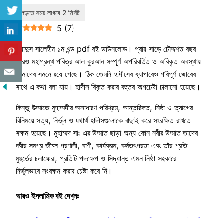
5
(
7
)
রিয়াদুস সালেহীন ১ম খন্ড pdf বই ডাউনলোড। প্রায় সাড়ে চৌদ্দশত বছর
পরেও মহাগ্রন্থ পবিত্র আল কুরআন সম্পূর্ণ অপরিবর্তিত ও অবিকৃত অবস্থায়
আমাদের সমনে রয়ে গেছে। ঠিক তেমনি হাদীসের ব্যাপারেও পরিপূর্ণ জোরের
সাথে এ কথা বলা যায়। হাদীস বিকৃত করার বহুতর অপচেষ্টা চালানো হয়েছে।
কিন্তু উম্মাতে মুহাম্মদীর অসাধারণ পরিশ্রম, আন্তরিকত, নিষ্ঠা ও ত্যাগের
বিনিময়ে সত্য, নির্ভূল ও যথার্থ হাদীসগুলোকে বাছাই করে সংরক্ষিত রাখতে
সক্ষম হয়েছে। মুহাম্মদ সাঃ এর উম্মাত ছাড়া অন্য কোন নবীর উম্মাত তাদের
নবীর সমগ্র জীবন প্রণালী, বাণী, কার্যক্রম, কর্মতৎপরতা এবং তাঁর প্রতি
মুহুর্তের চলাফেরা, প্রতিটি পদক্ষেপ ও সিদ্ধান্ত এমন নিষ্ঠা সহকারে
নির্ভুলভাবে সংরক্ষন করার চেষ্টা করে নি।
আরও ইসলামিক বই দেখুনঃ