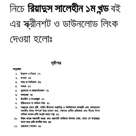
নিচে
রিয়াদুস সালেহীন ১ম খন্ড
বই
এর স্ক্রীনশট ও ডাউনলোড লিংক
দেওয়া হলোঃ