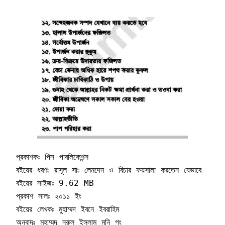
প্রকাশকঃ পিস পাবলিকেশন্স

বইয়ের ধরণঃ রাসূল সাঃ লেনদেন ও বিচার ফয়সালা করতেন যেভাবে

বইয়ের সাইজঃ 9.62 MB

প্রকাশ সালঃ ২০১১ ইং

বইয়ের লেখকঃ মুহাম্মদ ইবনে ইবরাহিম

অনুবাদঃ মুহাম্মদ নুরুল ইসলাম মনি গং