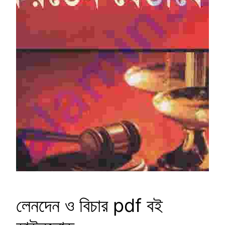
লেনদেন ও বিচার pdf বই