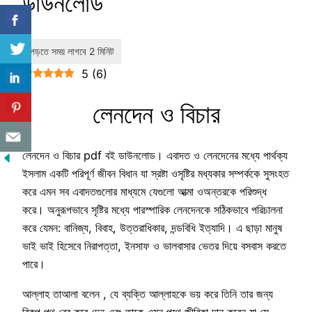
ডাউনলোড
5
(
6
)
লেনদেন ও বিচার
লেনদেন ও বিচার pdf বই ডাউনলোড। এবাদত ও লেনদেনের মধ্যে পার্থক্য
ইসলাম একটি পরিপূর্ণ জীবন বিধান যা স্রষ্টা ওসৃষ্টির মধ্যকার সম্পর্ককে সুসংহত
করে এমন সব এবাদতগুলোর মাধ্যমে যেগুলো আত্মা ওঅন্তরকে পরিশুদ্ধ
করে। অনুরূপভাবে সৃষ্টির মধ্যে পারস্পারিক লেনদেনকে সঠিকভাবে পরিচালনা
করে যেমন: বানিজ্য, বিবাহ, উত্তরাধিকার, দন্ডবিধি ইত্যাদি। এ ছাড়া মানুষ
ভাই ভাই হিসেবে নিরাপত্তা, ইনসাফ ও ভালবাসার ভেতর দিয়ে বসবাস করতে
পারে।
আল্লাহ তাআলা বলেন , যে ব্যক্তি আল্লাহকে ভয় করে তিনি তার জন্য
বিকল্প পথ বের করে দেন এবং তাকে এমন পথে জীবিকা দান করেন যা সে