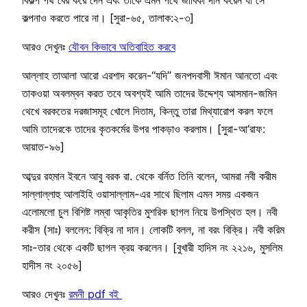
কল্পনাও করতে পারে না। [সুরা-৬৫, তালাক:২-৩]
আরও দেখুনঃ
যৌবন কিভাবে অতিবাহিত করবে
আল্লাহ তাআলা আরো এরশাদ করেন-“যদি” জনপদবাসী ঈমান আনতো এবং
তাকওয়া অবলম্বন করত তবে অবশ্যই আমি তাদের উদ্দেশ্য আসমান-জমিন
থেখে বরকতের দরজাসমূহ খোলে দিতাম, কিন্তু তারা মিথ্যারোপ করল ফলে
আমি তাদেরকে তাদের কৃতকর্মের উপর পাকড়াও করলাম। [সুরা-আ‘রাফ:
আয়াত-৯৬]
আব্দুর রহমান ইবনে আবু বরক রা. থেকে বর্নিত তিনি বলেন, আমরা নবী করীম
সাল্লাল্লাহু আলাইহি ওয়াসাল্লাম-এর সাথে ছিলাম এমন সময় একজন
এলোমলো চুল বিশিষ্ট লম্বা আকৃতির মুশরিক ছাগল নিয়ে উপস্থিত হল। নবী
করীস (সাঃ) বললেন: বিক্রি না দান। লোকটি বলল, না বরং বিক্রি। নবী করিম
সাঃ-তার থেকে একটি ছাগল ক্রয় করলেন। [বুখারী হাদিস নং ২২১৬, মুসলিম
হাদীস নং ২০৫৬]
আরও দেখুনঃ
রমনী pdf বই