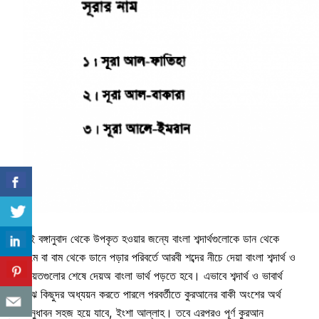
এই বঙ্গানুবাদ থেকে উপকৃত হওয়ার জন্যে বাংলা শব্দার্থগুলোকে ডান থেকে
বামে বা বাম থেকে ডানে পড়ার পরিবর্তে আরবী শব্দের নীচে দেয়া বাংলা শব্দার্থ ও
আয়তগুলোর শেষে দেয়অ বাংলা ভার্থ পড়তে হবে। এভাবে শব্দার্থ ও ভাবার্থ
বুঝে কিছুদর অধ্যয়ন করতে পারলে পরবর্তীতে কুরআনের বাকী অংশের অর্থ
অনুধাবন সহজ হয়ে যাবে, ইংশা আল্লাহ। তবে এরপরও পূর্ণ কুরআন