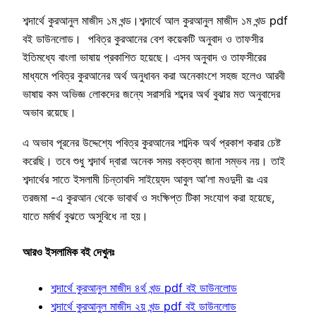
শব্দার্থে কুরআনুল মাজীদ ১ম খন্ড।শব্দার্থে আল কুরআনুল মাজীদ ১ম খন্ড pdf
বই ডাউনলোড। পবিত্র কুরআনের বেশ কয়েকটি অনুবাদ ও তাফসীর
ইতিমধ্যে বাংলা ভাষায় প্রকাশিত হয়েছে। এসব অনুবাদ ও তাফসীরের
মাধ্যমে পবিত্র কুরআনের অর্থ অনুধাবন করা অনেকাংশে সহজ হলেও আরবী
ভাষায় কম অভিজ্ঞ লোকদের জন্যে সরাসরি শব্দের অর্থ বুঝার মত অনুবাদের
অভাব রয়েছে।
এ অভাব পূরনের উদ্দেশ্যে পবিত্র কুরআনের শাব্দিক অর্থ প্রকাশ করার চেষ্ট
করেছি। তবে শুধু শব্দার্থ দ্বারা অনেক সময় বক্তব্য জানা সম্ভব নয়। তাই
শব্দার্থের সাতে ইসলামী চিন্তাবদি সাইয়্যেদ আবুল আ’লা মওদুদী রঃ এর
তরজমা -এ কুরআন থেকে ভাবার্থ ও সংক্ষিপ্ত টিকা সংযোগ করা হয়েছে,
যাতে মর্মার্থ বুঝতে অসুবিধে না হয়।
আরও ইসলামিক বই দেখুনঃ
শব্দার্থে কুরআনুল মাজীদ ৪র্থ খন্ড pdf বই ডাউনলোড
শব্দার্থে কুরআনুল মাজীদ ২য় খন্ড pdf বই ডাউনলোড