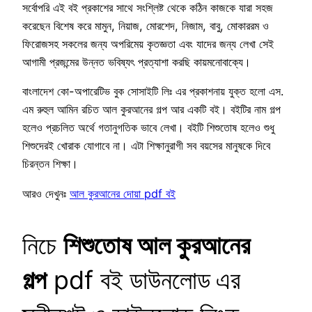
সর্বোপরি এই বই প্রকাশের সাথে সংশ্লিষ্ট থেকে কঠিন কাজকে যারা সহজ
করেছেন বিশেষ করে মামুন, নিয়াজ, মোরশেদ, নিজাম, বাবু, মোকাররম ও
ফিরোজসহ সকলের জন্য অপরিমেয় কৃতজ্ঞতা এবং যাদের জন্য লেখা সেই
আগামী প্রজন্মের উন্নত ভবিষ্যৎ প্রত্যাশা করছি কায়মনোবাক্যে।
বাংলাদেশ কো-অপারেটিভ বুক সোসাইটি লিঃ এর প্রকাশনায় যুক্ত হলো এস.
এম রুহুল আমিন রচিত আল কুরআনের গল্প আর একটি বই। বইটির নাম গল্প
হলেও প্রচলিত অর্থে গতানুগতিক ভাবে লেখা। বইটি শিশুতোষ হলেও শুধু
শিশুদেরই খোরাক যোগাবে না। এটা শিক্ষানুরাগী সব বয়সের মানুষকে দিবে
চিরন্তন শিক্ষা।
আরও দেখুনঃ
আল কুরআনের দোয়া pdf বই
নিচে
শিশুতোষ আল কুরআনের
গল্প
pdf বই ডাউনলোড
এর