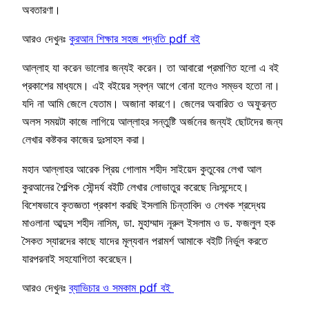
অবতারণা।
আরও দেখুনঃ
কুরআন শিক্ষার সহজ পদ্ধতি pdf বই
আল্লাহ যা করেন ভালোর জন্যই করেন। তা আবারো প্রমাণিত হলো এ বই
প্রকাশের মাধ্যমে। এই বইয়ের স্বপ্ন আগে বোনা হলেও সম্ভব হতো না।
যদি না আমি জেলে যেতাম। অজানা কারণে। জেলের অবারিত ও অফুরন্ত
অলস সময়টা কাজে লাগিয়ে আল্লাহর সন্তুষ্টি অর্জনের জন্যই ছোটদের জন্য
লেখার কষ্টকর কাজের দুঃসাহস করা।
মহান আল্লাহর আরেক প্রিয় গোলাম শহীদ সাইয়েদ কুতুবের লেখা আল
কুরআনের শৈল্পিক সৌন্দর্য বইটি লেখার লোভাতুর করেছে নিঃসন্দেহে।
বিশেষভাবে কৃতজ্ঞতা প্রকাশ করছি ইসলামি চিন্তাবিদ ও লেখক শ্রদ্ধেয়
মাওলানা আব্দুস শহীদ নাসিম, ডা. মুহাম্মাদ নূরুল ইসলাম ও ড. ফজলুল হক
সৈকত স্যারদের কাছে যাদের মূল্যবান পরামর্শ আমাকে বইটি নির্ভুল করতে
যারপরনাই সহযোগিতা করেছেন।
আরও দেখুনঃ
ব্যাভিচার ও সমকাম pdf বই