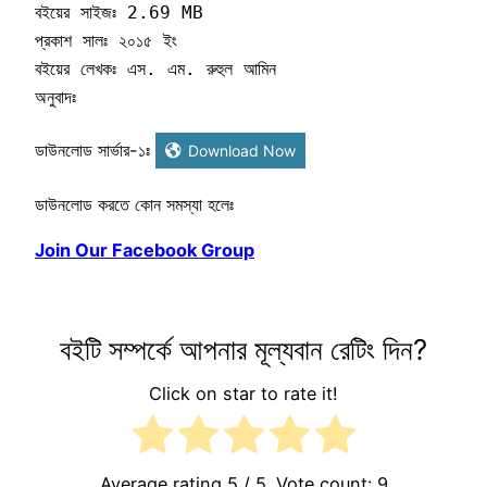
বইয়ের সাইজঃ 2.69 MB

প্রকাশ সালঃ ২০১৫ ইং

বইয়ের লেখকঃ এস. এম. রুহুল আমিন

অনুবাদঃ 
ডাউনলোড সার্ভার-১ঃ
Download Now
ডাউনলোড করতে কোন সমস্যা হলেঃ
Join Our Facebook Group
বইটি সম্পর্কে আপনার মূল্যবান রেটিং দিন?
Click on star to rate it!
Average rating
5
/ 5. Vote count:
9