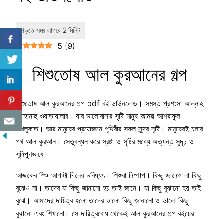
5
(
9
)
শিশুতোষ আল কুরআনের গল্প
শিশুতোষ আল কুরআনের গল্প pdf বই ডাউনলোড। সমস্ত প্রশংসা আল্লাহ
সুবাহানাহু ওয়াতায়ালার। যার ভালোবাসার সৃষ্টি মানুষ আমরা আশরাফুল
মাখলুকাত। আর মানুষের প্রয়োজনে পৃথিবীর সকল সুন্দর সৃষ্টি। মানুষেরই চলার
পথ আল কুরআন। সেতুবন্ধন করে স্রষ্টা ও সৃষ্টির মধ্যে অত্যন্ত সুদৃঢ় ও
সুনিপুণভাবে।
আজকের শিশু আগামী দিনের ভবিষ্যৎ। শিশুরা নিষ্পাপ। কিছু জানেও না কিছু
বুঝেও না। তাদের যা কিছু জানানো হয় তাই জানে। যা কিছু বুঝানো হয় তাই
বুঝে। আমাদের দায়িত্ব হলো তাদের ভালো কিছু জানানো ও ভালো কিছু
বুঝানো এবং শিখানো। সে দায়িত্ববোধ থেকেই আল কুরআনের গল্প বইয়ের