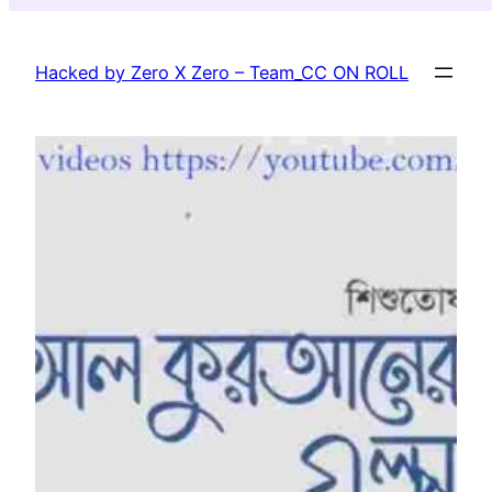
Skip
to
Hacked by Zero X Zero – Team_CC ON ROLL
content