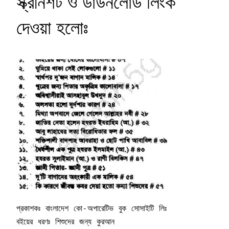
স্ক্রীনশট ও ডাউনলোড লিংক
দেওয়া হলোঃ
প্রকাশকঃ বাংলাদেশ কো-অপারেটিভ বুক সোসাইটি লিঃ

বইয়ের ধরণঃ শিশুদের জন্য কুরআন
