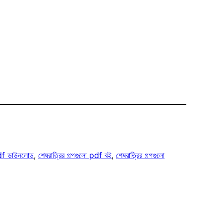
 pdf ডাউনলোড
, 
শেষরাত্রির গল্পগুলো pdf বই
, 
শেষরাত্রির গল্পগুলো