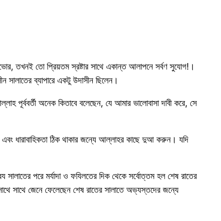
বিভোর, তখনই তো প্রিয়তম স্রষ্টার সাথে একান্ত আলাপনে সর্বণ সুযোগ!।
ীন সালাতের ব্যাপারে একটু উদাসীন ছিলেন।
াহ পূর্ববর্তী অনেক কিতাবে বলেছেন, যে আমার ভালোবাসা দাবী করে, সে
এবং ধারাবাহিকতা ঠিক থাকার জন্যে আল্লাহর কাছে দুআ করুন। যদি
ফরয সালাতের পরে মর্যাদা ও ফযিলতের দিক থেকে সর্বোত্তম হল শেষ রাতের
থে সাথে জেনে ফেলেছেন শেষ রাতের সালাতে অভ্যস্তদের জন্যে