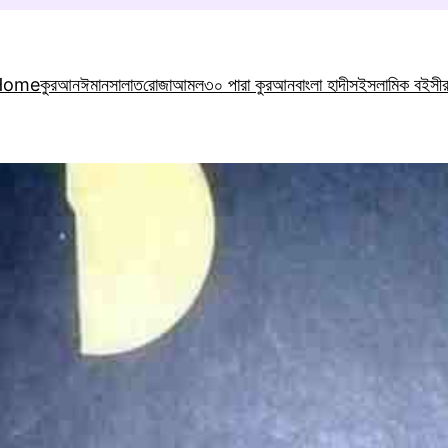
Home
কুরআন
ঈমান
সালাত
রোজা
আমল
৩০ পারা কুরআন
বাংলা হাদীস
ইসলামিক বই
সী