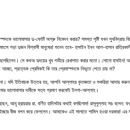
স্পদকে ভালোবাসার দু-ফোটাঁ অশ্রু নিবেদন করার? সমস্ত সৃষ্টি যখন সুখনিদ্রায় 
সে গড়া দুজন বিশ্বাসী মানুষের! শুনেন তবে- হুসাইন ইবন আল-হাসান রাত্রিকাল
 বলেছিলেন। সে কথঅ হৃদয়ের খুব গভীরে রেখাপাত করার মতো। শোনো হুসাইন! আল্ল
আচ্ছা, প্রত্যেক প্রেমিকই কি তার প্রেমাস্পদকে নিভৃতে পেতে চায় না?
া। যদি ইতিবাচক উত্তর হয়, আপনি আল্লাহর কৃতজ্ঞতা ও শুকরিয়া আদায় করুন 
আমার ভালোবাসার দাবীকে সত্য প্রমাণ করবোই ইনশা-আল্লাহ।
ন, আবূ হুরায়রার রা. বর্ণিত হাদিসটার কথাই বলছিলাম! রাসূলুল্লাহ সাঃ বলেন: 
ইচ্ছার বীজ বপন করে ফেললেন। আমাকেও এই সালাতে শামিল হওয়া দরকার! এর সা