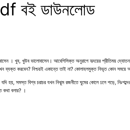
ো pdf বই ডাউনলোড
ন । খুব, খুউব ভালোবাসেন। আবেগিসিক্ত অনুরাগে হৃদয়ের প্রীতিময় দ্যোতনা 
কখন ব্যক্ত করবেন? নিশ্চয়ই একান্তে তাই না? কোলাহলমুক্ত নিভৃত কোন সময়
 হয়, সমস্ত বিশ্ব চরাচর যখন নিঝুম রজনীতে ঘুমের কোলে ঢলে পড়ে, নিঃশব্দের ঢ
তে কথা বলার? ।