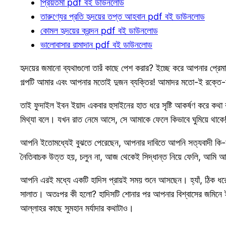
প্রিয়তমা pdf বই ডাউনলোড
তারুণ্যের প্রতি হৃদয়ের তপ্ত আহবান pdf বই ডাউনলোড
কোমল হৃদয়ের ক্রন্দন pdf বই ডাউনলোড
ভালোবাসার রামাদান pdf বই ডাউনলোড
হৃদয়ের জমানো ব্যথাগুলো তারঁ কাছে পেশ করার? ইচ্ছে করে আপনার প্রেমা
গল্পটি আমার এবং আপনার মতোই দুজন ব্যক্তির! আমাদর মতো-ই রক্তে-মাং
তাই ফুদাইল ইবন ইয়াদ একবার হুসাইনের হাত ধরে সৃষ্টি আকর্ষণ করে কথা
মিথ্যা বলে। যখন রাত নেমে আসে, সে আমাকে ফেলে কিভাবে ঘুমিয়ে থাকে! 
আপনি ইতোমধ্যেই বুঝতে পেরেছেন, আপনার দাবিতে আপনি সত্যবাদী কি-ন
নৈতিবাচক উত্ত হয়, চলুন না, আজ থেকেই সিদ্ধান্ত নিয়ে ফেলি, আমি 
আপনি এরই মধ্যে একটি হাদিস প্রায়ই সময় শুনে আসছেন। হ্যাঁ, ঠিক ধরেছে
সালাত। অতঃপর কী হলো? হাদিসটি শোনার পর আপনার বিশ্বাসের জমিনে 
আল্লাহর কাছে সুমহান মর্যাদার কথাটাও।