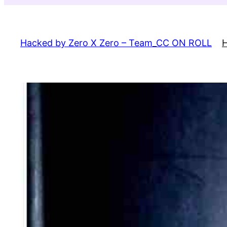
Skip
to
content
Hacked by Zero X Zero – Team_CC ON ROLL