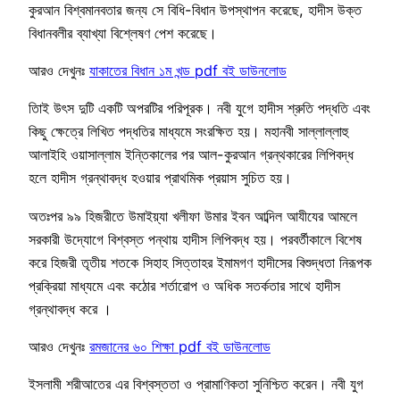
কুরআন বিশ্বমানবতার জন্য সে বিধি-বিধান উপস্থাপন করেছে, হাদীস উক্ত
বিধানবলীর ব্যাখ্যা বিশ্লেষণ পেশ করেছে।
আরও দেখুনঃ
যাকাতের বিধান ১ম খন্ড pdf বই ডাউনলোড
তািই উৎস দুটি একটি অপরটির পরিপূরক। নবী যুগে হাদীস শ্রুতি পদ্ধতি এবং
কিছু ক্ষেত্রে লিখিত পদ্ধতির মাধ্যমে সংরক্ষিত হয়। মহানবী সাল্লাল্লাহু
আলাইহি ওয়াসাল্লাম ইন্তিকালের পর আল-কুরআন গ্রন্থকারের লিপিবদ্ধ
হলে হাদীস গ্রন্থাবদ্ধ হওয়ার প্রাথমিক প্রয়াস সুচিত হয়।
অতঃপর ৯৯ হিজরীতে উমাইয়্যা খলীফা উমার ইবন আব্দিল আযীযের আমলে
সরকারী উদ্যোগে বিশ্বস্ত পন্থায় হাদীস লিপিবদ্ধ হয়। পরবর্তীকালে বিশেষ
করে হিজরী তৃতীয় শতকে সিহাহ সিত্তাহর ইমামগণ হাদীসের বিশুদ্ধতা নিরূপক
প্রক্রিয়া মাধ্যমে এবং কঠোর শর্তারোপ ও অধিক সতর্কতার সাথে হাদীস
গ্রন্থাবদ্ধ করে ।
আরও দেখুনঃ
রমজানের ৬০ শিক্ষা pdf বই ডাউনলোড
ইসলামী শরীআতের এর বিশ্বস্ততা ও প্রামাণিকতা সুনিশ্চিত করেন। নবী যুগ