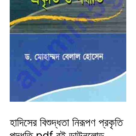
হাদিসের বিশুদ্ধতা নিরূপণ প্রকৃতি
পদ্ধতি pdf বই ডাউনলোড