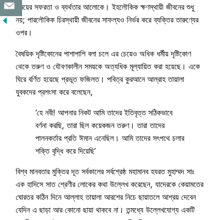
সময়ের সফরতা ও ব্যর্থতার আলোকে। ইহলৌকিক ক্ষণস্থায়ী জীবনের শুধু
নয়; পারলৌকিক চিরস্থায়ী জীবনের সাফল্যও নির্ভর করে ব্যক্তির তারুণ্যের
ওপর।
বৈষয়িক দৃষ্টিকোনের পাশাপাশি বলা চলে এর চেয়েও অধিক ধর্মীয় দৃষ্টিকোণ
থেকে তরুণ ও যৌবণকালীন সময়কে অত্যধিক মূল্যায়িত করা হয়েছে। একে
ঘিরে বর্ণিত হয়েছে প্রভূত ফজিলত। পবিত্র কুরআনে আল্রাহ তায়ালা
যুবকদের প্রশংসা করে বলেছেন,
‘হে নবী! আপনার নিকট আমি তাদের ইতিবৃত্ত সঠিকভাবে
বর্ণনা করছি, তারা ছিল কয়েকজন তরুণ। তারা তাদের
পালনকর্তার প্রতি ঈমান এনেছিল। আমি তাদের সৎপথে চলার
শক্তি বৃদ্ধি করে দিয়েছি’
বিশ্ব মানবতার মুক্তির দূত সর্বকালের সর্বশ্রেষ্ঠ মহামানব হযরত মুহাম্মদ সাঃ
এক হাদিসে সাত শ্রেণীর লোকের কথা উল্লেখ করেছেন, যাদেরকে কেয়ামতের
ঘোরতর কঠিন দিনে আল্লাহ তায়ালা আরশের নিচে ছায়াতলে আশ্রয় দেবেন
যেদিন এ ছাড়া আর কোনো ছায়া থাকবে না। তন্মধ্যে উল্লেখযোগ্য একটি