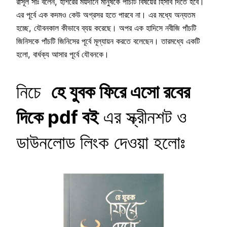
রাসূল সাঃ বলেন, হাশরের ময়দানে মানুষকে পাঁচটি বিষয়ের হিসাব দিতে হবে।
এর পূর্বে এক কদমও কেউ অগ্রসর হতে পারবে না। এর মধ্যে অন্যতম
হচ্ছে, যৌবনকাল কীভাবে ব্যয় করেছে। অপর এক হাদিসে নবীজি পাঁচটি
জিনিসকে পাঁচটি জিনিসের পূর্বে মূল্যায়ন করতে বলেছেন। তারমধ্যে একটি
হলো, বার্ধক্য আসার পূর্বে যৌবনকে।
নিচে
হে যুবক ফিরে এসো রবের
দিকে pdf বই
এর স্ক্রীনশট ও
ডাউনলোড লিংক দেওয়া হলোঃ