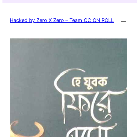
Skip
to
Hacked by Zero X Zero – Team_CC ON ROLL
content