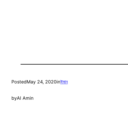
Posted
May 24, 2020
in
ঈমান
by
Al Amin