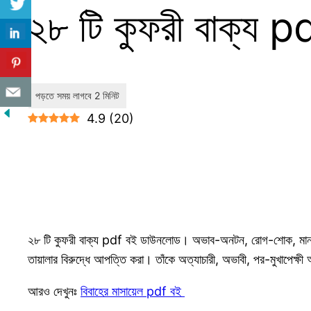
২৮ টি কুফরী বাক্য 
4.9
(
20
)
২৮ টি কুফরী বাক্য pdf বই ডাউনলোড। অভাব-অনটন, রোগ-শোক, মানসি
তায়ালার বিরুদ্ধে আপত্তি করা। তাঁকে অত্যাচারী, অভাবী, পর-মুখাপেক্ষ
আরও দেখুনঃ
বিবাহের মাসায়েল pdf বই