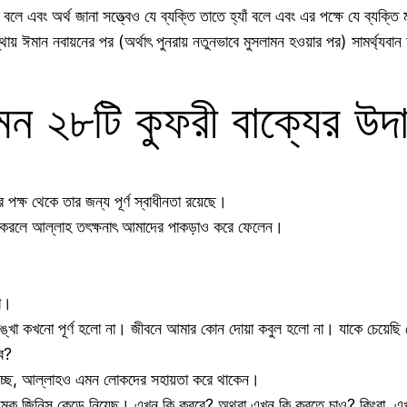
য বলে এবং অর্থ জানা সত্ত্বেও যে ব্যক্তি তাতে হ্যাঁ বলে এবং এর পক্ষে যে ব্যক
ঈমান নবায়নের পর (অর্থাৎ পুনরায় নতুনভাবে মুসলামন হওয়ার পর) সামর্থ্যবান হ
ন ২৮টি কুফরী বাক্যের উদ
ক্ষ থেকে তার জন্য পূর্ণ স্বাধীনতা রয়েছে।
ু করলে আল্লাহ তৎক্ষনাৎ আমাদের পাকড়াও করে ফেলেন।
না।
ঙ্খা কখনো পূর্ণ হলো না। জীবনে আমার কোন দোয়া কবুল হলো না। যাকে চেয়েছি স
ব?
হচ্ছে, আল্লাহও এমন লোকদের সহায়তা করে থাকেন।
। অমুক জিনিস কেড়ে নিয়েছ। এখন কি করবে? অথবা এখন কি করতে চাও? কিংবা, এ