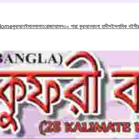
Home
কুরআন
ঈমান
সালাত
রোজা
আমল
৩০ পারা কুরআন
বাংলা হাদীস
ইসলামিক বই
সী