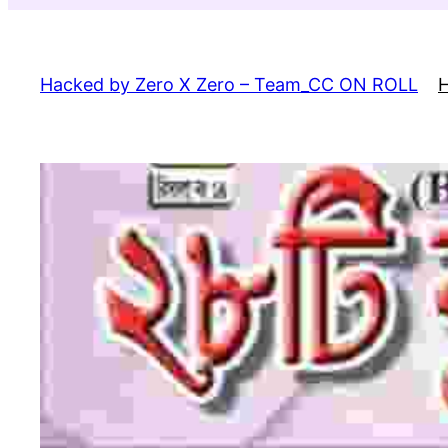
Skip
to
content
Hacked by Zero X Zero – Team_CC ON ROLL