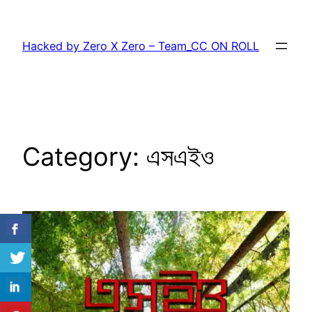
Skip
to
Hacked by Zero X Zero – Team_CC ON ROLL
content
Category:
এসএইও