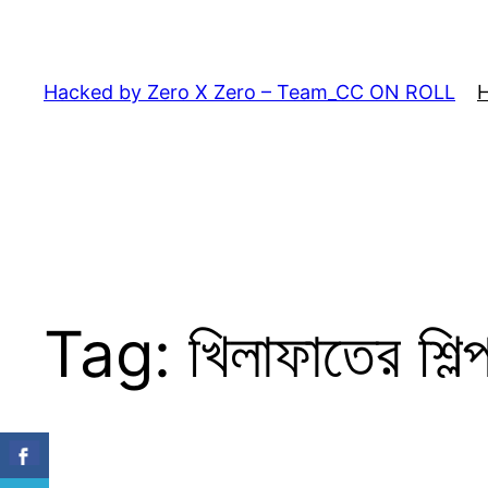
Skip
to
content
Hacked by Zero X Zero – Team_CC ON ROLL
Tag:
খিলাফাতের শি