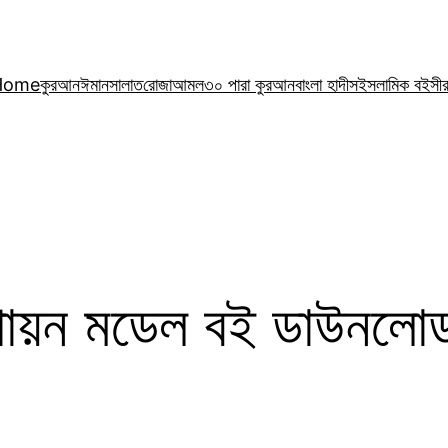
Home
কুরআন
ঈমান
সালাত
রোজা
আমল
৩০ পারা কুরআন
বাংলা হাদীস
ইসলামিক বই
সী
ল্পায়ন মডেল বই ডাউনলো