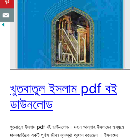
খুতবাতুল ইসলাম pdf বই
ডাউনলোড
খুতবাতুল ইসলাম pdf বই ডাউনলোড। মহান আল্লাহ ইসলামের মাধ্যমে
মানবজাতিকে একটি পূর্ণাঙ্গ জীবন ব্যবস্থা প্রদান করেছেন । ইসলামের