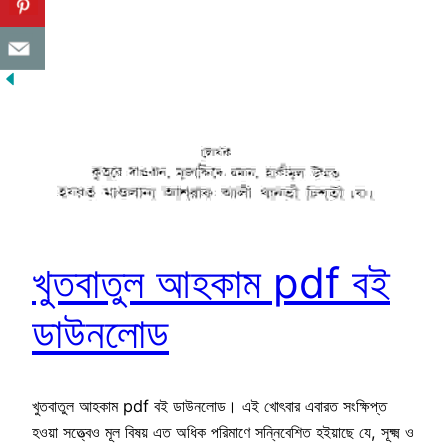
খুতবাতুল আহকাম pdf বই
ডাউনলোড
খুতবাতুল আহকাম pdf বই ডাউনলোড। এই খোৎবার এবারত সংক্ষিপ্ত
হওয়া সত্ত্বেও মূল বিষয় এত অধিক পরিমাণে সন্নিবেশিত হইয়াছে যে, সূক্ষ্ম ও