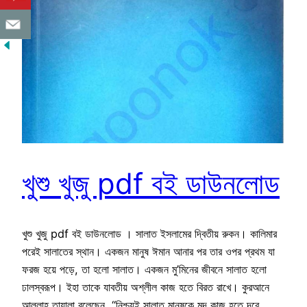
খুশু খুজু pdf বই ডাউনলোড
খুশু খুজু pdf বই ডাউনলোড । সালাত ইসলামের দ্বিতীয় রুকন। কালিমার
পরেই সালাতের স্থান। একজন মানুষ ঈমান আনার পর তার ওপর প্রথম যা
ফরজ হয়ে পড়ে, তা হলো সালাত। একজন মু’মিনের জীবনে সালাত হলো
ঢালস্বরূপ। ইহা তাকে যাবতীয় অশ্লীল কাজ হতে বিরত রাখে। কুরআনে
আল্লাহ তায়ালা বলেছেন, “নিশ্চয়ই সালাত মানুষকে মন্দ কাজ হতে দূরে