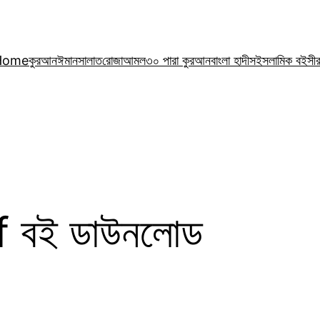
Home
কুরআন
ঈমান
সালাত
রোজা
আমল
৩০ পারা কুরআন
বাংলা হাদীস
ইসলামিক বই
সী
df বই ডাউনলোড