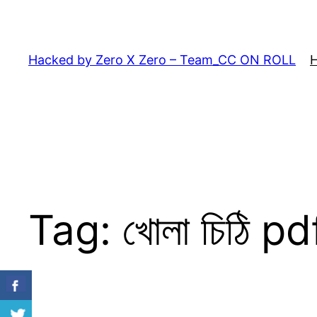
Skip
to
content
Hacked by Zero X Zero – Team_CC ON ROLL
Tag:
খোলা চিঠি p