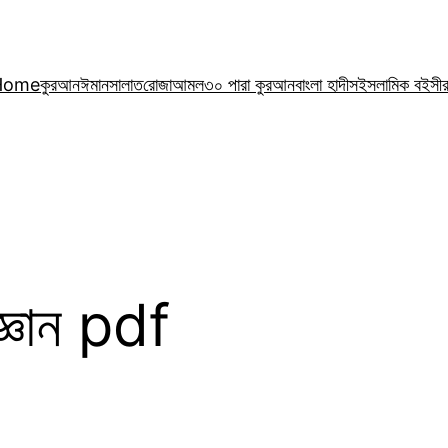
Home
কুরআন
ঈমান
সালাত
রোজা
আমল
৩০ পারা কুরআন
বাংলা হাদীস
ইসলামিক বই
সী
 জ্ঞান pdf