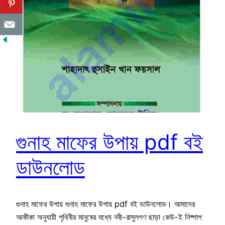
গুনাহ মাফের উপায় pdf বই
ডাউনলোড
গুনাহ মাফের উপায় গুনাহ মাফের উপায় pdf বই ডাউনলোড। আমাদের
আকীকা অনুযায়ী পৃথিবীর মানুষের মধ্যে নবী-রাসুলগণ ছাড়া কেউ-ই নিষ্পাপ