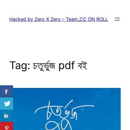
Skip
to
Hacked by Zero X Zero – Team_CC ON ROLL
content
Tag:
চতুর্ভুজ pdf বই