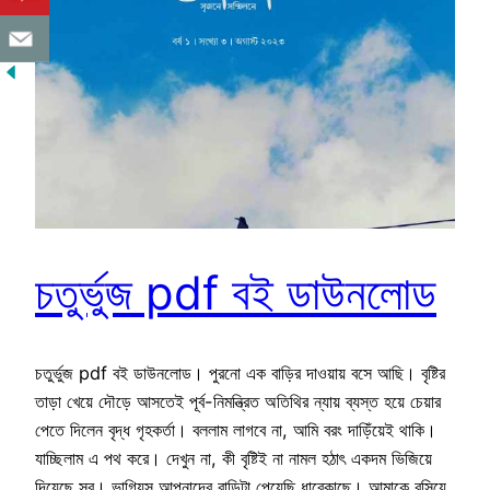
চতুর্ভুজ pdf বই ডাউনলোড
চতুর্ভুজ pdf বই ডাউনলোড। পুরনো এক বাড়ির দাওয়ায় বসে আছি। বৃষ্টির
তাড়া খেয়ে দৌড়ে আসতেই পূর্ব-নিমন্ত্রিত অতিথির ন্যায় ব্যস্ত হয়ে চেয়ার
পেতে দিলেন বৃদ্ধ গৃহকর্তা। বললাম লাগবে না, আমি বরং দাড়িঁয়েই থাকি।
যাচ্ছিলাম এ পথ করে। দেখুন না, কী বৃষ্টিই না নামল হঠাৎ একদম ভিজিয়ে
দিয়েছে সব। ভাগ্যিস আপনাদের বাড়িটা পেয়েছি ধারেকাছে। আমাকে বসিয়ে