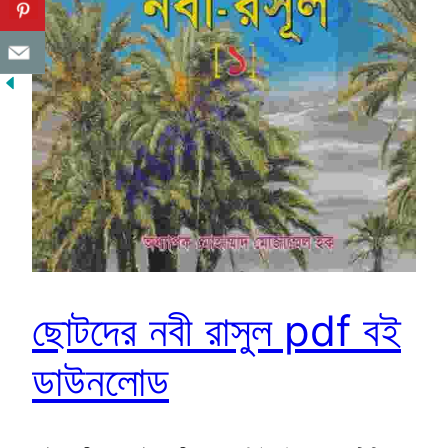
ছোটদের নবী রাসুল pdf বই
ডাউনলোড