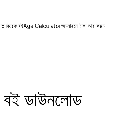
রাত বিষয়ক বই
Age Calculator
অনলাইনে টাকা আয় করুন
df বই ডাউনলোড