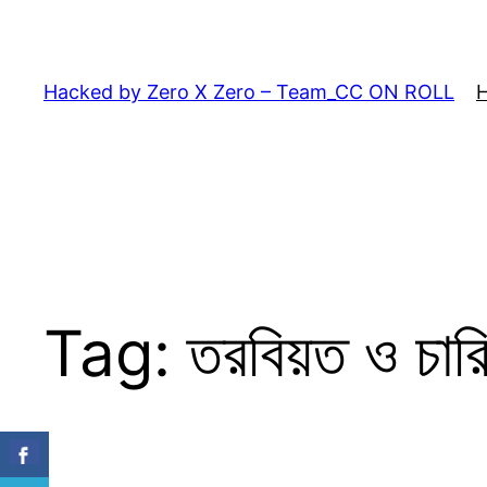
Skip
to
content
Hacked by Zero X Zero – Team_CC ON ROLL
Tag:
তরবিয়ত ও চার