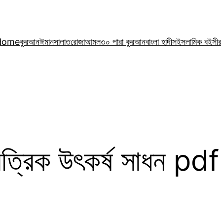
Home
কুরআন
ঈমান
সালাত
রোজা
আমল
৩০ পারা কুরআন
বাংলা হাদীস
ইসলামিক বই
সী
িত্রিক উৎকর্ষ সাধন p