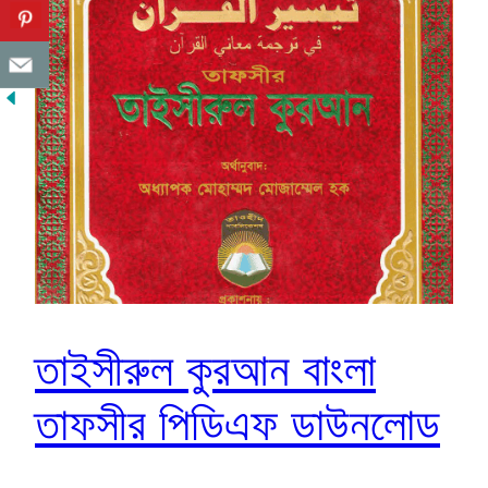
তাইসীরুল কুরআন বাংলা
তাফসীর পিডিএফ ডাউনলোড