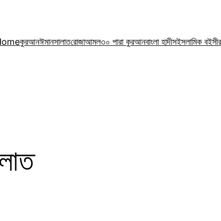
Home
কুরআন
ঈমান
সালাত
রোজা
আমল
৩০ পারা কুরআন
বাংলা হাদীস
ইসলামিক বই
সী
ালাত