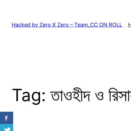
Skip
to
content
Hacked by Zero X Zero – Team_CC ON ROLL
Tag:
তাওহীদ ও রিস