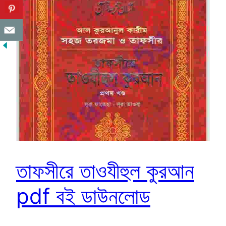
তাফসীরে তাওযীহুল কুরআন
pdf বই ডাউনলোড