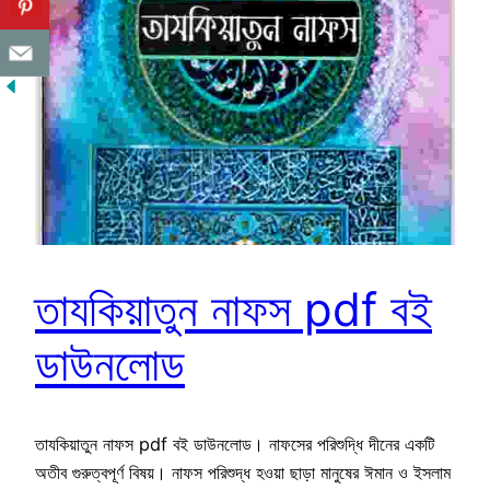
তাযকিয়াতুন নাফস pdf বই
ডাউনলোড
তাযকিয়াতুন নাফস pdf বই ডাউনলোড। নাফসের পরিশুদ্ধি দীনের একটি
অতীব গুরুত্বপূর্ণ বিষয়। নাফস পরিশুদ্ধ হওয়া ছাড়া মানুষের ঈমান ও ইসলাম