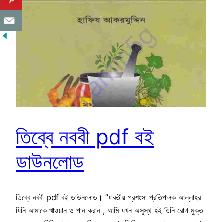
তিব্বে নববী pdf বই
ডাউনলোড
তিব্বে নববী pdf বই ডাউনলোড। ”যাবতীয় প্রশংসা প্রতিপালক আল্লাহর
যিনি আমাকে খাওয়ান ও পান করান , আমি যখন অসুস্থ হই তিনি রোগ মুক্ত