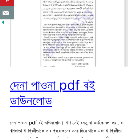
দেনা পাওনা pdf বই
ডাউনলোড
দেনা পাওনা pdf বই ডাউনলোড। ঋণ সেই বস্তু বা অর্থকে বলা হয় . যা
ঋণদাতা ঋণগ্রহীতাকে তার প্রয়োজনের সময় দিয়ে থাকে এবং ঋণগ্রহীতা