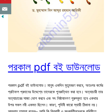
পরকাল pdf বই ডাউনলোড
পরকাল pdf বই ডাউনলোড। মানুষ একদিন মৃত্যুবরণ করবে, অতঃপর কর্মের
প্রতিফল প্রদানের উদ্দেশ্যে তাদেরকে পুনরুত্থিত করা হবে। অত্যাচারী তার
অত্যাচারের সাজা ভোগ করবে এবং সৎ নিষ্ঠাবানগণ পুরুস্কৃত হবে একথার
উপর সকল নবী একমত ছিলেন। কারণ, পৃথিবী কারো স্থায়ী ঠিকানা নয়।
আল্লাহ তায়ালা বলেনঃ- আমি কি বিশ্বাসী ও সৎকর্মশীলদেরকে পৃথিবীতে