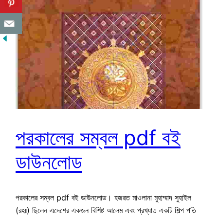
পরকালের সম্বল pdf বই
ডাউনলোড
পরকালের সম্বল pdf বই ডাউনলোড। হজরত মাওলানা মুহাম্মাদ সুহাইল
(রহঃ) ছিলেন এদেশের একজন বিশিষ্ট আলেম এবং প্রখ্যাত একটি শিল্প পতি