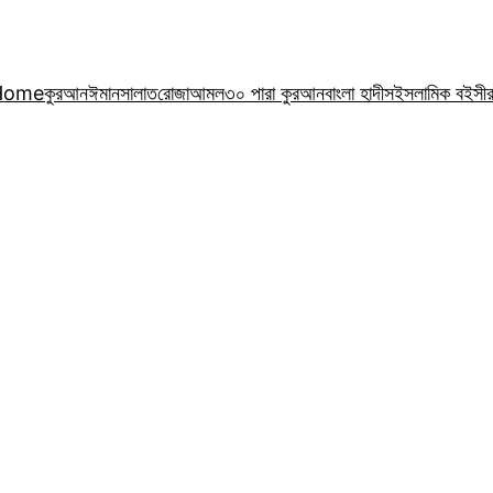
Home
কুরআন
ঈমান
সালাত
রোজা
আমল
৩০ পারা কুরআন
বাংলা হাদীস
ইসলামিক বই
সী