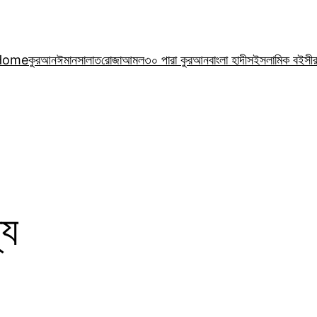
Home
কুরআন
ঈমান
সালাত
রোজা
আমল
৩০ পারা কুরআন
বাংলা হাদীস
ইসলামিক বই
সী
যে