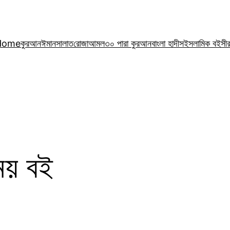
Home
কুরআন
ঈমান
সালাত
রোজা
আমল
৩০ পারা কুরআন
বাংলা হাদীস
ইসলামিক বই
সী
ময় বই