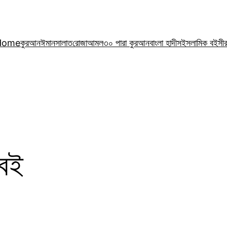
Home
কুরআন
ঈমান
সালাত
রোজা
আমল
৩০ পারা কুরআন
বাংলা হাদীস
ইসলামিক বই
সী
 বই