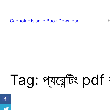
Skip
to
content
Goonok – Islamic Book Download
Tag:
প্যরেন্টিং pdf