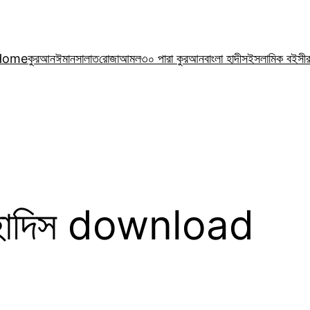
Home
কুরআন
ঈমান
সালাত
রোজা
আমল
৩০ পারা কুরআন
বাংলা হাদীস
ইসলামিক বই
সী
 হাদিস download